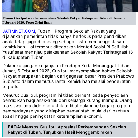
Mensos Gus Ipul saat bersama siswa Sekolah Rakyat Kabupaten Tuban di Jumat 6
Februari 2026. Foto: Zidni Ilman
JATIMNET.COM
, Tuban – Program Sekolah Rakyat yang
dijalankan pemerintah tidak hanya berfokus pada pendidikan
anak, tetapi juga dirancang sebagai instrumen pengentasan
kemiskinan. Hal tersebut ditegaskan Menteri Sosial RI Saifullah
Yusuf saat meninjau pelaksanaan Sekolah Rakyat Terintegrasi 18
di Kabupaten Tuban.
Dalam kunjungan kerjanya di Pendopo Krida Manunggal Tuban,
Jumat, 6 Februari 2026, Gus Ipul menyampaikan bahwa Sekolah
Rakyat merupakan bagian dari gagasan besar Presiden Prabowo
Subianto dalam memutus rantai kemiskinan melalui pendekatan
terpadu.
Menurut Gus Ipul, program ini tidak berhenti pada penyediaan
pendidikan bagi anak-anak dari keluarga kurang mampu. Orang
tua siswa juga didorong untuk terlibat dalam berbagai program
pemberdayaan yang disiapkan pemerintah, mulai dari bantuan
sosial hingga peningkatan keterampilan ekonomi.
BACA:
Mensos Gus Ipul Apresiasi Perkembangan Sekolah
Rakyat di Tuban, Tunjukkan Hasil Menggembirakan