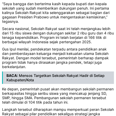
“Saya bangga dan berterima kasih kepada bupati dan kepala
sekolah yang sudah memberikan dukungan penuh. Ini pertama
kalinya Sekolah Rakyat kita selenggarakan sebagai bagian dari
gagasan Presiden Prabowo untuk mengentaskan kemiskinan,”
tegasnya.
Secara nasional, Sekolah Rakyat saat ini telah menjangkau lebih
dari 15 ribu siswa dengan dukungan sekitar 2 ribu guru dan 4 ribu
tenaga kependidikan. Program ini telah berjalan di 166 titik di
berbagai wilayah Indonesia sejak pertengahan 2025.
Gus Ipul menilai, pendekatan terpadu antara pendidikan anak
dan pemberdayaan keluarga menjadi kekuatan utama Sekolah
Rakyat. Dengan model tersebut, pemerintah berharap dampak
program tidak hanya dirasakan jangka pendek, tetapi juga
berkelanjutan.
BACA:
Mensos Targetkan Sekolah Rakyat Hadir di Setiap
Kabupaten/Kota
Ke depan, pemerintah pusat akan membangun sekolah permanen
berkapasitas hingga seribu siswa yang mencakup jenjang SD,
SMP, hingga SMA. Pembangunan sekolah permanen tersebut
telah dimulai di 104 titik pada tahun ini.
Langkah tersebut diharapkan mampu memperkuat peran Sekolah
Rakyat sebagai pilar pendidikan sekaligus strategi jangka