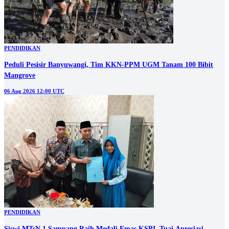
PENDIDIKAN
Peduli Pesisir Banyuwangi, Tim KKN-PPM UGM Tanam 100 Bibit
Mangrove
06 Aug 2026 12:00 UTC
PENDIDIKAN
Siswi MTsN 1 Sampang Raih Medali Emas KSPI, Tuai Apresiasi