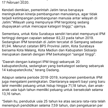
17 Februari 2020.
Kendati demikian, pemerintah Jatim terus berupaya
meningkatkan kinerja pembangunan manusianya, agar tidak
terjadi ketimpangan pembangunan manusia antar wilayah di
Jatim."Wilayah yang mempunyai IPM tergolong sedang
diupayakan untuk mencapai kategori tinggi," ujarnya.
Sementara, untuk Kota Surabaya sendiri tercatat mempunyai IPM
tertinggi dengan capaian sebesar 82,22 pada tahun 2019.
Sedangkan IPM terendah di Jatim tercatat di Sampang sebesar
61,94. Menurut catatan BPS Provinsi Jatim, Kota Surabaya
bersama Kota Malang, Kota Madiun dan Kabupaten Sidoarjo
merupakan daerah dengan IPM berkategori “sangat tinggi”.
“Daerah dengan kategori IPM tinggi sebanyak 20
kabupaten/kota, sedangkan yang berkategori sedang sebanyak
14 kabupaten/kota,” terang Dadang.
Adapun selama periode 2018-2019, komponen pembentuk IPM
juga mengalami peningkatan. Diantaranya seperti bayi yang baru
lahir memiliki peluang untuk hidup hingga 71,18 tahun, dan anak-
anak usia tujuh tahun memiliki peluang untuk bersekolah selama
13,16 tahun.
“Selain itu, penduduk usia 25 tahun ke atas secara rata-rata telah
menempuh pendidikan selama 7,59 tahun, dan pengeluaran per