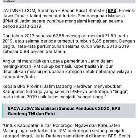
Ilustrasi.
JATIMNET.COM, Surabaya – Badan Pusat Statistik
(BPS
) Provinsi
Jawa Timur (Jatim) mencatat Indeks Pembangunan Manusia
(IPM) di Jatim secara
continue
mengalami kemajuan selama
periode 2013-2019.
Dari tahun 2013 sebesar 67,55 meningkat menjadi 71,50 pada
2019, atau selama periode tersebut tumbuh 5,85 persen. Dengan
begitu, rata-rata pertumbuhan selama kurun waktu 2013-2019
sebesar 0,99 persen per tahun.
Angka ini menunjukkan upaya pemerintah Jatim dalam
meningkatkan IPM cukup berhasil. Keberhasilan ini pun
ditunjukkan melalui perubahan kategori untuk beberapa wilayah
kabupaten/kota.
Kepala BPS Provinsi Jatim Dadang Hardiwan menyebutkan,
Kabupaten Sidoarjo yang semula IPM-nya berkategori “tinggi”,
pada tahun 2019 naik kelas menjadi “sangat tinggi”.
BACA JUGA:
Sosialisasi Sensus Penduduk 2020, BPS
Gandeng TNI dan Polri
“Untuk Kabupaten Blitar, Ponorogo, Ngawi dan Kabupaten
Malang juga naik kelas dari IPM berkategori sedang menjadi
kategori tinggi," kata Dadang saat ditemui di kantor BPS, Senin