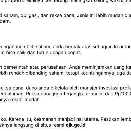
tau properti. Nilainya cenderung meningkat seiring waktu, s
i saham, obligasi, dan reksa dana. Jenis ini lebih mudah d
dern.
Dengan membeli saham, anda berhak atas sebagian keuntun
am bisa naik dan turun dengan cepat.
leh pemerintah atau perusahaan. Anda meminjamkan uang k
 lebih rendah dibanding saham, tetapi keuntungannya juga t
reksa dana, dana anda dikelola oleh manajer investasi prof
ngalaman. Reksa dana juga terjangkau—mulai dari Rp100.000
nnya relatif mudah.
siko. Karena itu, keamanan menjadi hal utama. Pastikan lem
knya langsung di situs resmi
ojk.go.id
.