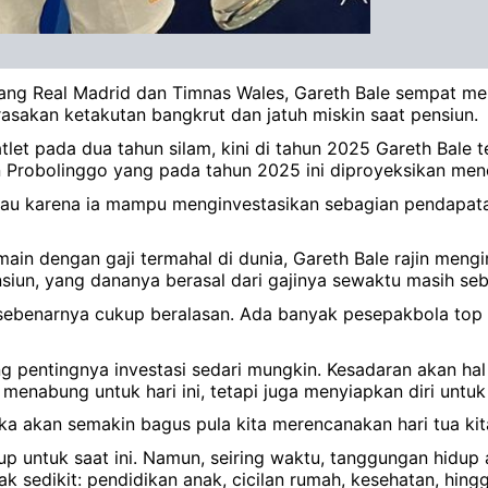
ang Real Madrid dan Timnas Wales, Gareth Bale sempat 
sakan ketakutan bangkrut dan jatuh miskin saat pensiun.
let pada dua tahun silam, kini di tahun 2025 Gareth Bale te
Probolinggo yang pada tahun 2025 ini diproyeksikan menca
 hijau karena ia mampu menginvestasikan sebagian pendapat
in dengan gaji termahal di dunia, Gareth Bale rajin meng
nsiun, yang dananya berasal dari gajinya sewaktu masih se
sebenarnya cukup beralasan. Ada banyak pesepakbola top d
ng pentingnya investasi sedari mungkin. Kesadaran akan hal 
 menabung untuk hari ini, tetapi juga menyiapkan diri unt
aka akan semakin bagus pula kita merencanakan hari tua kita
cukup untuk saat ini. Namun, seiring waktu, tanggungan hid
 sedikit: pendidikan anak, cicilan rumah, kesehatan, hing