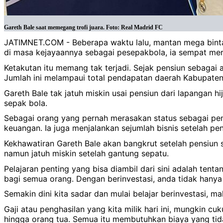
Gareth Bale saat memegang trofi juara. Foto: Real Madrid FC
JATIMNET.COM - Beberapa waktu lalu, mantan mega bint
di masa kejayaannya sebagai pesepakbola, ia sempat mera
Ketakutan itu memang tak terjadi. Sejak pensiun sebagai at
Jumlah ini melampaui total pendapatan daerah Kabupaten 
Gareth Bale tak jatuh miskin usai pensiun dari lapangan
sepak bola.
Sebagai orang yang pernah merasakan status sebagai pema
keuangan. Ia juga menjalankan sejumlah bisnis setelah pe
Kekhawatiran Gareth Bale akan bangkrut setelah pensiun 
namun jatuh miskin setelah gantung sepatu.
Pelajaran penting yang bisa diambil dari sini adalah tenta
bagi semua orang. Dengan berinvestasi, anda tidak hanya
Semakin dini kita sadar dan mulai belajar berinvestasi, m
Gaji atau penghasilan yang kita milik hari ini, mungkin 
hingga orang tua. Semua itu membutuhkan biaya yang tidak