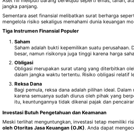
Aset riil meliputi barang berwujud seperti emas, tanah, a
jangka panjang.
Sementara aset finansial melibatkan surat berharga sepert
mengelola risiko sekaligus memahami dunia keuangan mo
Tiga Instrumen Finansial Populer
Saham
Saham adalah bukti kepemilikan suatu perusahaan. 
besar, namun risikonya juga tinggi karena harga sah
Obligasi
Obligasi merupakan surat utang yang diterbitkan o
dalam jangka waktu tertentu. Risiko obligasi relatif
Reksa Dana
Bagi pemula, reksa dana adalah pilihan ideal. Dalam 
karena semuanya sudah diurus oleh pihak yang berpe
itu, keuntungannya tidak dikenai pajak dan pencaira
Investasi Butuh Pengetahuan dan Keamanan
Meski terlihat menguntungkan, investasi tetap memiliki ri
oleh Otoritas Jasa Keuangan (OJK)
. Anda dapat mengece