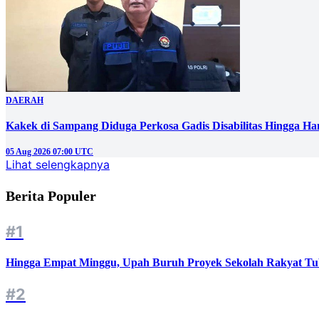
DAERAH
Kakek di Sampang Diduga Perkosa Gadis Disabilitas Hingga Ha
05 Aug 2026 07:00 UTC
Lihat selengkapnya
Berita Populer
#1
Hingga Empat Minggu, Upah Buruh Proyek Sekolah Rakyat Tu
#2