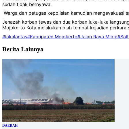
sudah tidak bernyawa.
Warga dan petugas kepolisian kemudian mengevakuasi sa
Jenazah korban tewas dan dua korban luka-luka langsung 
Mojokerto Kota melakukan olah tempat kejadian perkara 
#lakalantas
#Kabupaten Mojokerto
#Jalan Raya Mlirip
#Salt
Berita Lainnya
DAERAH