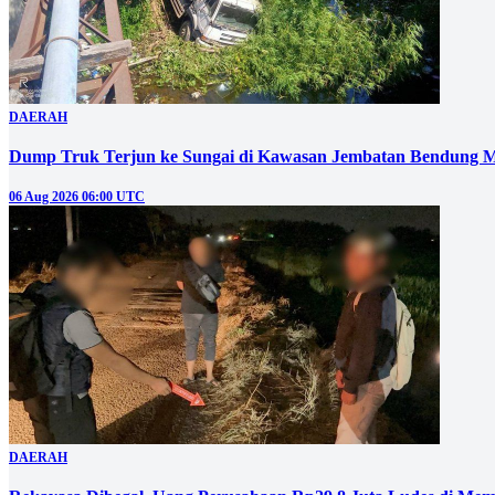
DAERAH
Dump Truk Terjun ke Sungai di Kawasan Jembatan Bendung M
06 Aug 2026 06:00 UTC
DAERAH