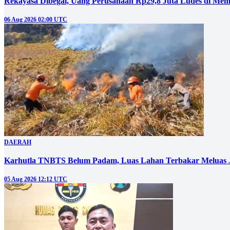
Rekayasa Dibegal, Uang Perusahaan Rp29,8 Juta Ludes di Mem
06 Aug 2026 02:00 UTC
DAERAH
Karhutla TNBTS Belum Padam, Luas Lahan Terbakar Meluas J
05 Aug 2026 12:12 UTC