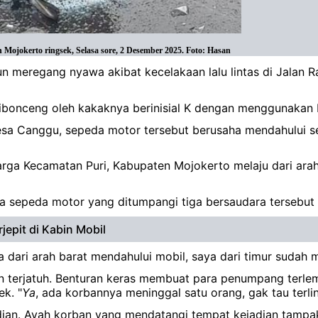
 Mojokerto ringsek, Selasa sore, 2 Desember 2025. Foto: Hasan
un meregang nyawa akibat kecelakaan lalu lintas di Jalan R
ibonceng oleh kakaknya berinisial K dengan menggunakan
Desa Canggu, sepeda motor tersebut berusaha mendahului 
rga Kecamatan Puri, Kabupaten Mojokerto melaju dari arah
 sepeda motor yang ditumpangi tiga bersaudara tersebut 
jepit di Kabin Mobil
a dari arah barat mendahului mobil, saya dari timur sudah 
terjatuh. Benturan keras membuat para penumpang terlemp
k. "
Ya
, ada korbannya meninggal satu orang, gak tau terli
jadian. Ayah korban yang mendatangi tempat kejadian tampak