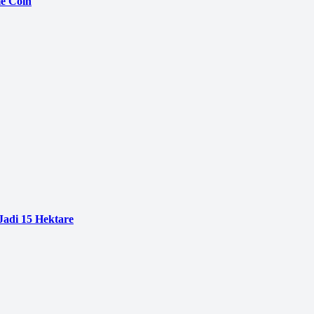
e Coin
adi 15 Hektare