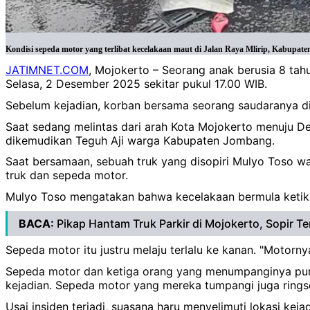
Kondisi sepeda motor yang terlibat kecelakaan maut di Jalan Raya Mlirip, Kabupaten
JATIMNET.COM
, Mojokerto – Seorang anak berusia 8 tah
Selasa, 2 Desember 2025 sekitar pukul 17.00 WIB.
Sebelum kejadian, korban bersama seorang saudaranya d
Saat sedang melintas dari arah Kota Mojokerto menuju 
dikemudikan Teguh Aji warga Kabupaten Jombang.
Saat bersamaan, sebuah truk yang disopiri Mulyo Toso wa
truk dan sepeda motor.
Mulyo Toso mengatakan bahwa kecelakaan bermula ketika
BACA:
Pikap Hantam Truk Parkir di Mojokerto, Sopir Ter
Sepeda motor itu justru melaju terlalu ke kanan. "Motorny
Sepeda motor dan ketiga orang yang menumpanginya pun 
kejadian. Sepeda motor yang mereka tumpangi juga ringse
Usai insiden terjadi, suasana haru menyelimuti lokasi ke