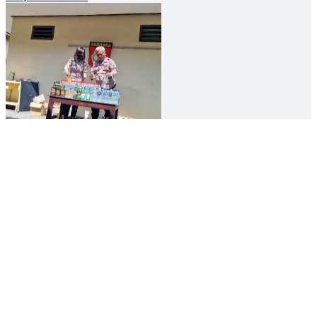
DAERAH
Dua Pekan, 583 Botol Miras Ilegal Disita Polresta Mojokerto
07 Jun 2022 09:00 UTC