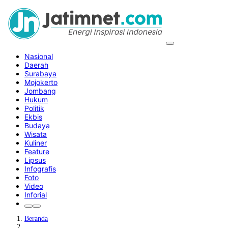
Nasional
Daerah
Surabaya
Mojokerto
Jombang
Hukum
Politik
Ekbis
Budaya
Wisata
Kuliner
Feature
Lipsus
Infografis
Foto
Video
Inforial
Beranda