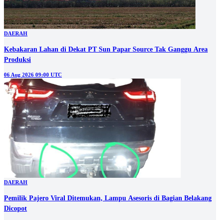
DAERAH
Kebakaran Lahan di Dekat PT Sun Papar Source Tak Ganggu Area
Produksi
06 Aug 2026 09:00 UTC
DAERAH
Pemilik Pajero Viral Ditemukan, Lampu Asesoris di Bagian Belakang
Dicopot