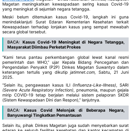
Magetan meningkatkan kewaspadaan sering kasus Covid-19
yang meningkat di sejumlah negara tetangga.
Meski belum ditemukan kasus Covid-19, langkah ini guna
menindaklanjuti Surat Edaran Kementerian Kesehatan terkait
Kewaspadaan terhadap lonjakan kasus yang sempat mewabah
secara global tersebut.
BACA:
Kasus Covid-19 Meningkat di Negara Tetangga,
Masyarakat Diimbau Perketat Prokes
“Kami terus pantau perkembangan global lewat kanal resmi
pemerintah dan WHO,” ujar Kepala Bidang Pencegahan dan
Pengendalian Penyakit (P2P) Dinkes Magetan Suwantyo dalam
keterangan tertulis yang dikutip
jatimnet.com,
Sabtu, 21 Juni
2025.
“Selain itu, pengawasan kasus ILI
(Influenza-Like-Illness)
, SARI
(Severe Acute Respiratory Infection)
, pneumonia, maupun gejala
mirip COVID-19 tetap berjalan melalui sistem pelaporan SKDR
(Sistem Kewaspadaan Dini dan Respon),” lanjutnya.
BACA:
Kasus Covid Melonjak di Beberapa Negara,
Banyuwangi Tingkatkan Pemantauan
Selain itu, pihak Dinkes Magetan juga sudah menyebarkan surat
edaran ke seluruh fasilitas kesehatan dan kantor kecamatan di