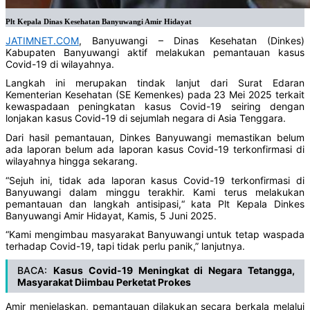
Plt Kepala Dinas Kesehatan Banyuwangi Amir Hidayat
JATIMNET.COM
, Banyuwangi – Dinas Kesehatan (Dinkes)
Kabupaten Banyuwangi aktif melakukan pemantauan kasus
Covid-19 di wilayahnya.
Langkah ini merupakan tindak lanjut dari Surat Edaran
Kementerian Kesehatan (SE Kemenkes) pada 23 Mei 2025 terkait
kewaspadaan peningkatan kasus Covid-19 seiring dengan
lonjakan kasus Covid-19 di sejumlah negara di Asia Tenggara.
Dari hasil pemantauan, Dinkes Banyuwangi memastikan belum
ada laporan belum ada laporan kasus Covid-19 terkonfirmasi di
wilayahnya hingga sekarang.
“Sejuh ini, tidak ada laporan kasus Covid-19 terkonfirmasi di
Banyuwangi dalam minggu terakhir. Kami terus melakukan
pemantauan dan langkah antisipasi,“ kata Plt Kepala Dinkes
Banyuwangi Amir Hidayat, Kamis, 5 Juni 2025.
“Kami mengimbau masyarakat Banyuwangi untuk tetap waspada
terhadap Covid-19, tapi tidak perlu panik,” lanjutnya.
BACA:
Kasus Covid-19 Meningkat di Negara Tetangga,
Masyarakat Diimbau Perketat Prokes
Amir menjelaskan, pemantauan dilakukan secara berkala melalui