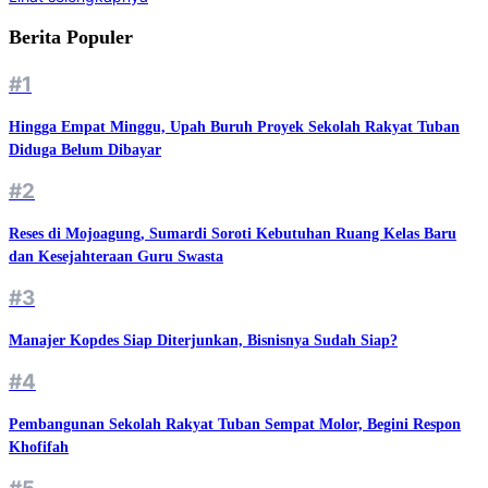
Berita Populer
#1
Hingga Empat Minggu, Upah Buruh Proyek Sekolah Rakyat Tuban
Diduga Belum Dibayar
#2
Reses di Mojoagung, Sumardi Soroti Kebutuhan Ruang Kelas Baru
dan Kesejahteraan Guru Swasta
#3
Manajer Kopdes Siap Diterjunkan, Bisnisnya Sudah Siap?
#4
Pembangunan Sekolah Rakyat Tuban Sempat Molor, Begini Respon
Khofifah