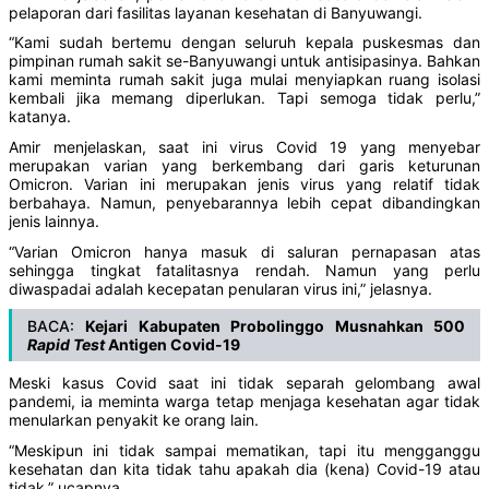
pelaporan dari fasilitas layanan kesehatan di Banyuwangi.
“Kami sudah bertemu dengan seluruh kepala puskesmas dan
pimpinan rumah sakit se-Banyuwangi untuk antisipasinya. Bahkan
kami meminta rumah sakit juga mulai menyiapkan ruang isolasi
kembali jika memang diperlukan. Tapi semoga tidak perlu,”
katanya.
Amir menjelaskan, saat ini virus Covid 19 yang menyebar
merupakan varian yang berkembang dari garis keturunan
Omicron. Varian ini merupakan jenis virus yang relatif tidak
berbahaya. Namun, penyebarannya lebih cepat dibandingkan
jenis lainnya.
“Varian Omicron hanya masuk di saluran pernapasan atas
sehingga tingkat fatalitasnya rendah. Namun yang perlu
diwaspadai adalah kecepatan penularan virus ini,” jelasnya.
BACA:
Kejari Kabupaten Probolinggo Musnahkan 500
Rapid
Tes
t
Antigen Covid-19
Meski kasus Covid saat ini tidak separah gelombang awal
pandemi, ia meminta warga tetap menjaga kesehatan agar tidak
menularkan penyakit ke orang lain.
“Meskipun ini tidak sampai mematikan, tapi itu mengganggu
kesehatan dan kita tidak tahu apakah dia (kena) Covid-19 atau
tidak,” ucapnya.