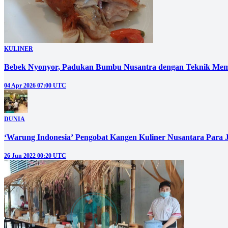
KULINER
Bebek Nyonyor, Padukan Bumbu Nusantra dengan Teknik Mem
04 Apr 2026 07:00 UTC
DUNIA
‘Warung Indonesia’ Pengobat Kangen Kuliner Nusantara Para 
26 Jun 2022 00:20 UTC