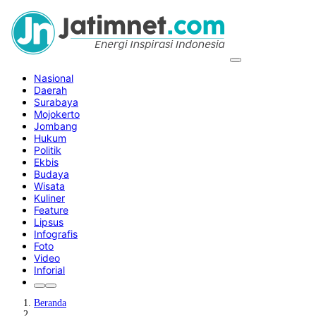
Nasional
Daerah
Surabaya
Mojokerto
Jombang
Hukum
Politik
Ekbis
Budaya
Wisata
Kuliner
Feature
Lipsus
Infografis
Foto
Video
Inforial
Beranda