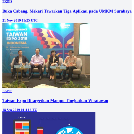
EKBIS
Buka Cabang, Mekari Tawarkan Tiga Aplikasi pada UMKM Surabaya
21 Nov 2019 11:25 UTC
EKBIS
Taiwan Expo Ditargetkan Mampu Tingkatkan Wisatawan
18 Sep 2019 01:14 UTC