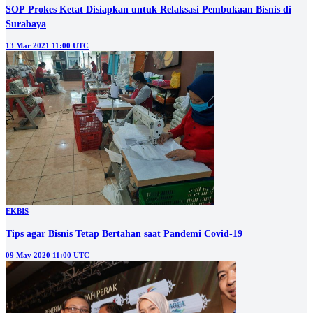
SOP Prokes Ketat Disiapkan untuk Relaksasi Pembukaan Bisnis di
Surabaya
13 Mar 2021 11:00 UTC
EKBIS
Tips agar Bisnis Tetap Bertahan saat Pandemi Covid-19
09 May 2020 11:00 UTC