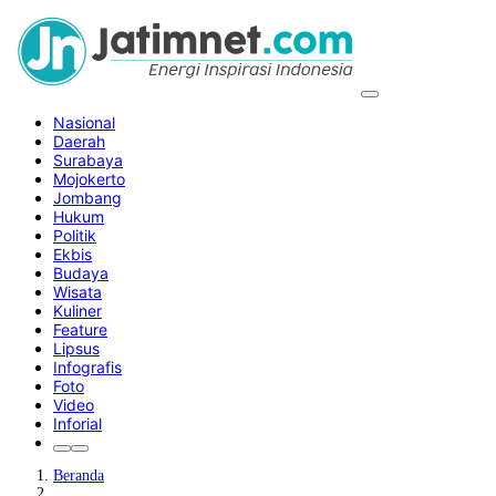
Nasional
Daerah
Surabaya
Mojokerto
Jombang
Hukum
Politik
Ekbis
Budaya
Wisata
Kuliner
Feature
Lipsus
Infografis
Foto
Video
Inforial
Beranda