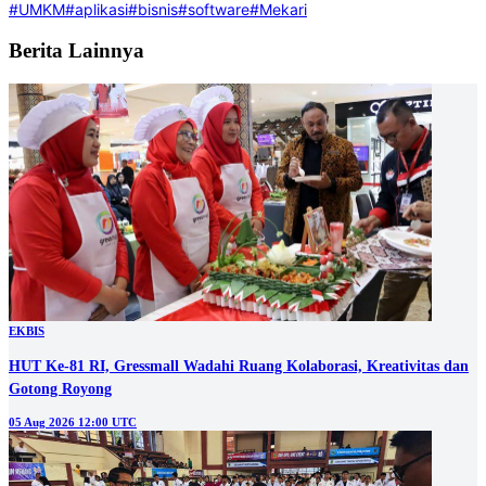
#UMKM
#aplikasi
#bisnis
#software
#Mekari
Berita Lainnya
EKBIS
HUT Ke-81 RI, Gressmall Wadahi Ruang Kolaborasi, Kreativitas dan
Gotong Royong
05 Aug 2026 12:00 UTC