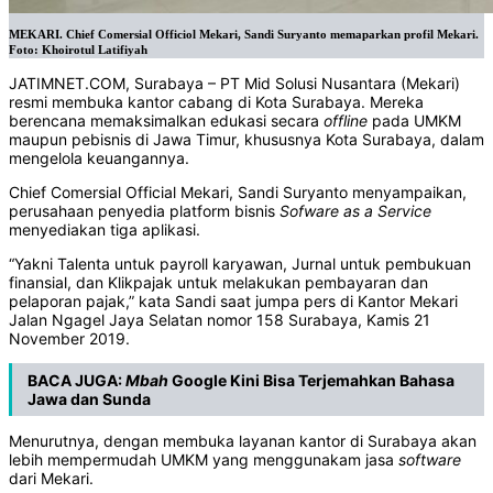
MEKARI. Chief Comersial Officiol Mekari, Sandi Suryanto memaparkan profil Mekari.
Foto: Khoirotul Latifiyah
JATIMNET.COM, Surabaya – PT Mid Solusi Nusantara (Mekari)
resmi membuka kantor cabang di Kota Surabaya. Mereka
berencana memaksimalkan edukasi secara
offline
pada UMKM
maupun pebisnis di Jawa Timur, khususnya Kota Surabaya, dalam
mengelola keuangannya.
Chief Comersial Official Mekari, Sandi Suryanto menyampaikan,
perusahaan penyedia platform bisnis
Sofware as a Service
menyediakan tiga aplikasi.
“Yakni Talenta untuk payroll karyawan, Jurnal untuk pembukuan
finansial, dan Klikpajak untuk melakukan pembayaran dan
pelaporan pajak,” kata Sandi saat jumpa pers di Kantor Mekari
Jalan Ngagel Jaya Selatan nomor 158 Surabaya, Kamis 21
November 2019.
BACA JUGA:
Mbah
Google Kini Bisa Terjemahkan Bahasa
Jawa dan Sunda
Menurutnya, dengan membuka layanan kantor di Surabaya akan
lebih mempermudah UMKM yang menggunakam jasa
software
dari Mekari.