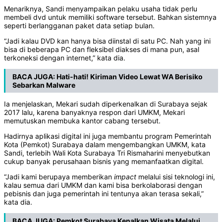
Menariknya, Sandi menyampaikan pelaku usaha tidak perlu
membeli dvd untuk memiliki software tersebut. Bahkan sistemnya
seperti berlangganan paket data setiap bulan.
“Jadi kalau DVD kan hanya bisa diinstal di satu PC. Nah yang ini
bisa di beberapa PC dan fleksibel diakses di mana pun, asal
terkoneksi dengan internet,” kata dia.
BACA JUGA:
Hati-hati! Kiriman Video Lewat WA Berisiko
Sebarkan Malware
Ia menjelaskan, Mekari sudah diperkenalkan di Surabaya sejak
2017 lalu, karena banyaknya respon dari UMKM, Mekari
memutuskan membuka kantor cabang tersebut.
Hadirnya aplikasi digital ini juga membantu program Pemerintah
Kota (Pemkot) Surabaya dalam mengembangkan UMKM, kata
Sandi, terlebih Wali Kota Surabaya Tri Rismaharini menyebutkan
cukup banyak perusahaan bisnis yang memanfaatkan digital.
“Jadi kami berupaya memberikan
impact
melalui sisi teknologi ini,
kalau semua dari UMKM dan kami bisa berkolaborasi dengan
pebisnis dan juga pemerintah ini tentunya akan terasa sekali,”
kata dia.
BACA JUGA:
Pemkot Surabaya Kenalkan Wisata Melalui