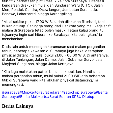
titik-titik perbatasan pintu masuk ke Kota Surabaya. Filterisasi
kendaraan dilakukan mulai dari Bundaran Waru (CITO), Jalan
Merr, Pondok Candra, Osowilangun, Jembatan Suramadu,
Benowo, Lakarsantri, hingga Karangpilang.
"Mulai sekitar pukul 17.00 WIB, sudah dilakukan filterisasi, tapi
bukan ditutup. Sehingga orang dari luar kota yang mau kerja shift
malam di Surabaya tetap boleh masuk. Tetapi kalau orang itu
tujuannya ingin cari hiburan ke Surabaya, kita pulangkan," ia
menekankan.
Di sisi lain untuk mencegah kerumunan saat malam pergantian
tahun, beberapa kawasan di Surabaya juga bakal diterapkan
physical distancing mulai pukul 21.00 - 06.00 WIB. Di antaranya,
di Jalan Tunjungan, Jalan Darmo, Jalan Gubernur Suryo, Jalan
Mayjend Sungkono, hingga Jalan Kertajaya.
"Kita juga melakukan patroli bersama kepolisian. Nanti saat
malam pergantian tahun, mulai pukul 21.00 WIB ada beberapa
titik di Surabaya yang kita lakukan physical distancing," ia
memungkasi.
#surabaya
#Mojokerto
#surat edaran
#satpol pp surabaya
#Berita
Surabaya
#Berita Mojokerto
#Surat Edaran SPBU Ditutup
Berita Lainnya