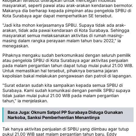
Kebijakan tersebut diterapkan untuk mencegah mobilitas
masyarakat, seperti pawai atau arak-arakan kendaraan bermotor.
Makanya dia berharap kepada pimpinan atau pengelola SPBU di
Kota Surabaya agar dapat memperhatikan SE tersebut.
"Jadi kita mohon kerjasamanya SPBU. Supaya tidak ada arak-
arakan, tidak ada pawai kendaraan di Kota Surabaya. Sehingga
masyarakat semua melaksanakan aktivitas di rumah masing-
masing dalam rangka perayaan malam tahun baru 2022," ia
menegaskan.
Pihaknya mengaku sudah berkomunikasi dengan seluruh pemilik
atau pengelola SPBU di Kota Surabaya agar aktivitas penjualan
pada malam pergantian tahun dapat tutup mulai pukul 21.00 WIB.
Untuk memastikan hal tersebut, pihaknya bersama jajaran
kepolisian bakal melakukan pengawasan dan patroli di lapangan.
"Surat edaran sudah kita sampaikan kepada semua SPBU di
Surabaya. Kami sudah komunikasi dengan pemilik SPBU supaya
tidak jualan mulai pukul 21.00 WIB pada malam pergantian
tahun," ia menjelaskan.
Baca Juga:
Oknum Satpol PP Surabaya Diduga Gunakan
Narkoba, Sanksi Pemberhentian Menantinya
Tak hanya aktivitas penjualan di SPBU yang diimbau agar tutup
pukul 21.00 WIB saat malam pergantian tahun baru. Eddy