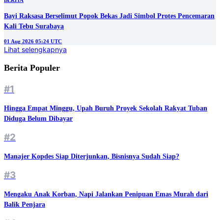
BERITA
Bayi Raksasa Berselimut Popok Bekas Jadi Simbol Protes Pencemaran
Kali Tebu Surabaya
01 Aug 2026 05:24 UTC
Lihat selengkapnya
Berita Populer
#1
Hingga Empat Minggu, Upah Buruh Proyek Sekolah Rakyat Tuban
Diduga Belum Dibayar
#2
Manajer Kopdes Siap Diterjunkan, Bisnisnya Sudah Siap?
#3
Mengaku Anak Korban, Napi Jalankan Penipuan Emas Murah dari
Balik Penjara