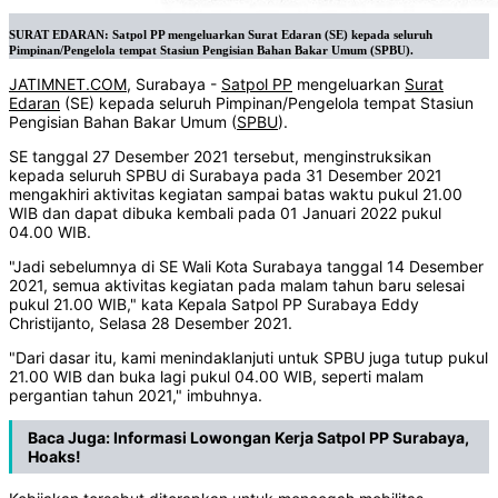
SURAT EDARAN: Satpol PP mengeluarkan Surat Edaran (SE) kepada seluruh
Pimpinan/Pengelola tempat Stasiun Pengisian Bahan Bakar Umum (SPBU).
JATIMNET.COM
, Surabaya -
Satpol PP
mengeluarkan
Surat
Edaran
(SE) kepada seluruh Pimpinan/Pengelola tempat Stasiun
Pengisian Bahan Bakar Umum (
SPBU
).
SE tanggal 27 Desember 2021 tersebut, menginstruksikan
kepada seluruh SPBU di Surabaya pada 31 Desember 2021
mengakhiri aktivitas kegiatan sampai batas waktu pukul 21.00
WIB dan dapat dibuka kembali pada 01 Januari 2022 pukul
04.00 WIB.
"Jadi sebelumnya di SE Wali Kota Surabaya tanggal 14 Desember
2021, semua aktivitas kegiatan pada malam tahun baru selesai
pukul 21.00 WIB," kata Kepala Satpol PP Surabaya Eddy
Christijanto, Selasa 28 Desember 2021.
"Dari dasar itu, kami menindaklanjuti untuk SPBU juga tutup pukul
21.00 WIB dan buka lagi pukul 04.00 WIB, seperti malam
pergantian tahun 2021," imbuhnya.
Baca Juga:
Informasi Lowongan Kerja Satpol PP Surabaya,
Hoaks!