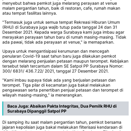
menyebut bahwa pemkot juga melarang perayaan at venue
malam pergantian tahun, baik di restoran, cafe, rumah makan
atau tempat fasilitas lainnya.
"Termasuk juga untuk semua tempat Rekreasi Hiburan Umum
(RHU) di Surabaya juga wajib tutup pada tanggal 24 dan 31
Desember 2021. Kepada warga Surabaya kami juga imbau agar
merayakan perayaan tahun baru di rumah masing-masing. Tidak
ada pawai, tidak ada perayaan at venue," ia memaparkan.
Upaya untuk mengantisipasi kerumunan dan mencegah
penularan Covid-19 saat tahun baru juga dilakukan pemkot
dengan melarang penjualan petasan maupun terompet. Kebijakan
tersebut telah tercantum dalam SE Satpol PP Surabaya Nomor:
300/ 6831/ 436.7.22/ 2021, tanggal 27 Desember 2021.
"Kami imbau supaya tidak ada yang berjualan petasan dan
terompet. Tiga pilar di kecamatan juga bakal melakukan
pengawasan serta penertiban penjual petasan dan terompet di
wilayah masing-masing," ia menerangkan.
Baca Juga:
Abaikan Pakta Integritas, Dua Pemilk RHU di
Surabaya Dipanggil Satpol PP
Di samping itu saat malam pergantian tahun, pemkot bersama
jajaran kepolisian juga bakal melakukan filterisasi kendaraan di