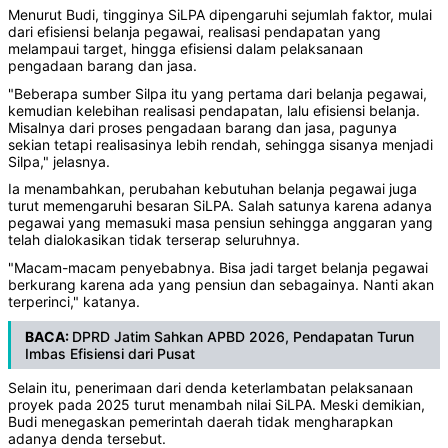
Menurut Budi, tingginya SiLPA dipengaruhi sejumlah faktor, mulai
dari efisiensi belanja pegawai, realisasi pendapatan yang
melampaui target, hingga efisiensi dalam pelaksanaan
pengadaan barang dan jasa.
"Beberapa sumber Silpa itu yang pertama dari belanja pegawai,
kemudian kelebihan realisasi pendapatan, lalu efisiensi belanja.
Misalnya dari proses pengadaan barang dan jasa, pagunya
sekian tetapi realisasinya lebih rendah, sehingga sisanya menjadi
Silpa," jelasnya.
Ia menambahkan, perubahan kebutuhan belanja pegawai juga
turut memengaruhi besaran SiLPA. Salah satunya karena adanya
pegawai yang memasuki masa pensiun sehingga anggaran yang
telah dialokasikan tidak terserap seluruhnya.
"Macam-macam penyebabnya. Bisa jadi target belanja pegawai
berkurang karena ada yang pensiun dan sebagainya. Nanti akan
terperinci," katanya.
BACA:
DPRD Jatim Sahkan APBD 2026, Pendapatan Turun
Imbas Efisiensi dari Pusat
Selain itu, penerimaan dari denda keterlambatan pelaksanaan
proyek pada 2025 turut menambah nilai SiLPA. Meski demikian,
Budi menegaskan pemerintah daerah tidak mengharapkan
adanya denda tersebut.