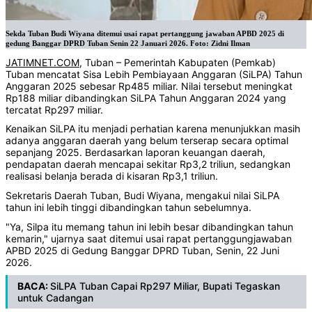
Sekda Tuban Budi Wiyana ditemui usai rapat pertanggung jawaban APBD 2025 di
gedung Banggar DPRD Tuban Senin 22 Januari 2026. Foto: Zidni Ilman
JATIMNET.COM
, Tuban – Pemerintah Kabupaten (Pemkab)
Tuban mencatat Sisa Lebih Pembiayaan Anggaran (SiLPA) Tahun
Anggaran 2025 sebesar Rp485 miliar. Nilai tersebut meningkat
Rp188 miliar dibandingkan SiLPA Tahun Anggaran 2024 yang
tercatat Rp297 miliar.
Kenaikan SiLPA itu menjadi perhatian karena menunjukkan masih
adanya anggaran daerah yang belum terserap secara optimal
sepanjang 2025. Berdasarkan laporan keuangan daerah,
pendapatan daerah mencapai sekitar Rp3,2 triliun, sedangkan
realisasi belanja berada di kisaran Rp3,1 triliun.
Sekretaris Daerah Tuban, Budi Wiyana, mengakui nilai SiLPA
tahun ini lebih tinggi dibandingkan tahun sebelumnya.
"Ya, Silpa itu memang tahun ini lebih besar dibandingkan tahun
kemarin," ujarnya saat ditemui usai rapat pertanggungjawaban
APBD 2025 di Gedung Banggar DPRD Tuban, Senin, 22 Juni
2026.
BACA:
SiLPA Tuban Capai Rp297 Miliar, Bupati Tegaskan
untuk Cadangan