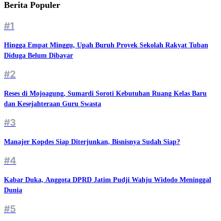
Berita Populer
#1
Hingga Empat Minggu, Upah Buruh Proyek Sekolah Rakyat Tuban
Diduga Belum Dibayar
#2
Reses di Mojoagung, Sumardi Soroti Kebutuhan Ruang Kelas Baru
dan Kesejahteraan Guru Swasta
#3
Manajer Kopdes Siap Diterjunkan, Bisnisnya Sudah Siap?
#4
Kabar Duka, Anggota DPRD Jatim Pudji Wahju Widodo Meninggal
Dunia
#5