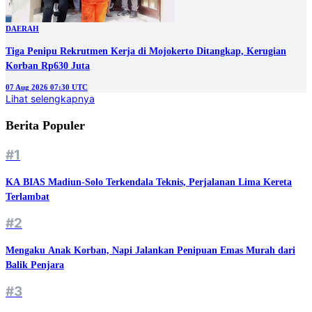
DAERAH
Tiga Penipu Rekrutmen Kerja di Mojokerto Ditangkap, Kerugian
Korban Rp630 Juta
07 Aug 2026 07:30 UTC
Lihat selengkapnya
Berita Populer
#1
KA BIAS Madiun-Solo Terkendala Teknis, Perjalanan Lima Kereta
Terlambat
#2
Mengaku Anak Korban, Napi Jalankan Penipuan Emas Murah dari
Balik Penjara
#3