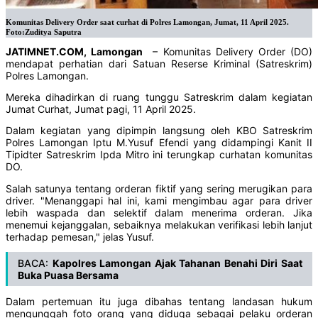
Komunitas Delivery Order saat curhat di Polres Lamongan, Jumat, 11 April 2025.
Foto:Zuditya Saputra
JATIMNET.COM, Lamongan
– Komunitas Delivery Order (DO)
mendapat perhatian dari Satuan Reserse Kriminal (Satreskrim)
Polres Lamongan.
Mereka dihadirkan di ruang tunggu Satreskrim dalam kegiatan
Jumat Curhat, Jumat pagi, 11 April 2025.
Dalam kegiatan yang dipimpin langsung oleh KBO Satreskrim
Polres Lamongan Iptu M.Yusuf Efendi yang didampingi Kanit II
Tipidter Satreskrim Ipda Mitro ini terungkap curhatan komunitas
DO.
Salah satunya tentang orderan fiktif yang sering merugikan para
driver. "Menanggapi hal ini, kami mengimbau agar para driver
lebih waspada dan selektif dalam menerima orderan. Jika
menemui kejanggalan, sebaiknya melakukan verifikasi lebih lanjut
terhadap pemesan," jelas Yusuf.
BACA:
Kapolres Lamongan Ajak Tahanan Benahi Diri Saat
Buka Puasa Bersama
Dalam pertemuan itu juga dibahas tentang landasan hukum
mengunggah foto orang yang diduga sebagai pelaku orderan