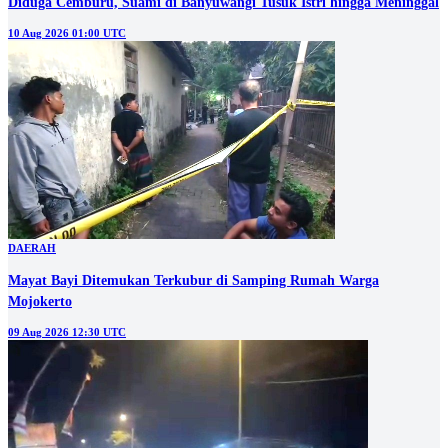
Diduga Cemburu, Suami di Banyuwangi Tusuk Istri hingga Meninggal
10 Aug 2026 01:00 UTC
DAERAH
Mayat Bayi Ditemukan Terkubur di Samping Rumah Warga
Mojokerto
09 Aug 2026 12:30 UTC