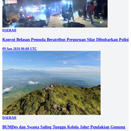
DAERAH
Konvoi Belasan Pemuda Beratribut Perguruan Silat Dibubarkan Polisi
09 Aug 2026 06:00 UTC
DAERAH
BUMDes dan Swasta Saling Tunggu Kelola Jalur Pendakian Gunung