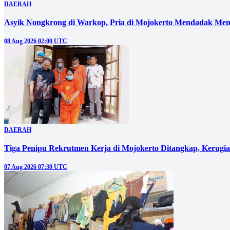
DAERAH
Asyik Nongkrong di Warkop, Pria di Mojokerto Mendadak Men
08 Aug 2026 02:00 UTC
DAERAH
Tiga Penipu Rekrutmen Kerja di Mojokerto Ditangkap, Kerugi
07 Aug 2026 07:30 UTC