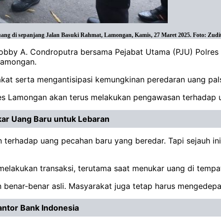
ng di sepanjang Jalan Basuki Rahmat, Lamongan, Kamis, 27 Maret 2025. Foto: Zudi
by A. Condroputra bersama Pejabat Utama (PJU) Polres L
 Lamongan.
kat serta mengantisipasi kemungkinan peredaran uang palsu
es Lamongan akan terus melakukan pengawasan terhadap u
kar Uang Baru untuk Lebaran
 terhadap uang pecahan baru yang beredar. Tapi sejauh ini
elakukan transaksi, terutama saat menukar uang di tempat
n benar-benar asli. Masyarakat juga tetap harus mengedep
antor Bank Indonesia