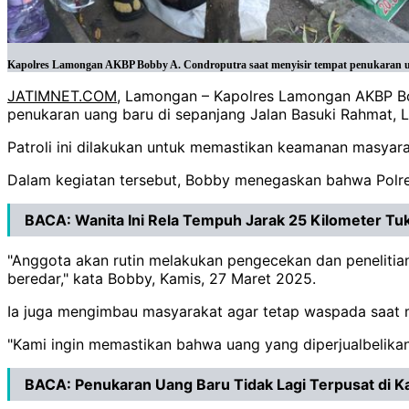
Kapolres Lamongan AKBP Bobby A. Condroputra saat menyisir tempat penukaran ua
JATIMNET.COM
, Lamongan – Kapolres Lamongan AKBP Bob
penukaran uang baru di sepanjang Jalan Basuki Rahmat,
Patroli ini dilakukan untuk memastikan keamanan masyara
Dalam kegiatan tersebut, Bobby menegaskan bahwa Polr
BACA:
Wanita Ini Rela Tempuh Jarak 25 Kilometer Tu
"Anggota akan rutin melakukan pengecekan dan penelitian
beredar," kata Bobby, Kamis, 27 Maret 2025.
Ia juga mengimbau masyarakat agar tetap waspada saat m
"Kami ingin memastikan bahwa uang yang diperjualbelika
BACA:
Penukaran Uang Baru Tidak Lagi Terpusat di K