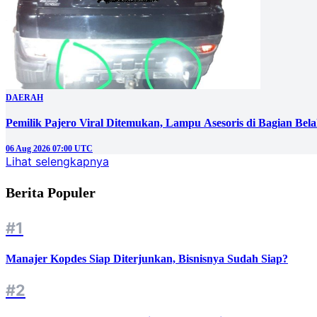
DAERAH
Pemilik Pajero Viral Ditemukan, Lampu Asesoris di Bagian Bel
06 Aug 2026 07:00 UTC
Lihat selengkapnya
Berita Populer
#1
Manajer Kopdes Siap Diterjunkan, Bisnisnya Sudah Siap?
#2