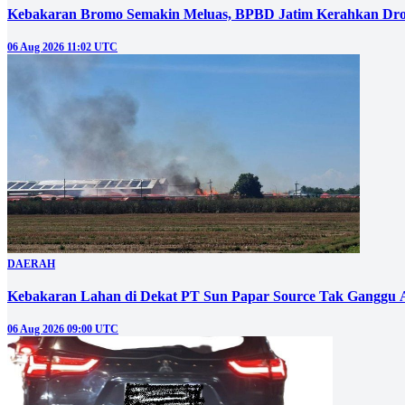
Kebakaran Bromo Semakin Meluas, BPBD Jatim Kerahkan Dro
06 Aug 2026 11:02 UTC
DAERAH
Kebakaran Lahan di Dekat PT Sun Papar Source Tak Ganggu 
06 Aug 2026 09:00 UTC