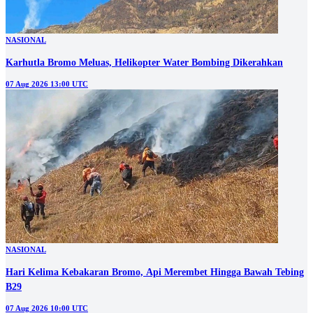
NASIONAL
Karhutla Bromo Meluas, Helikopter Water Bombing Dikerahkan
07 Aug 2026 13:00 UTC
NASIONAL
Hari Kelima Kebakaran Bromo, Api Merembet Hingga Bawah Tebing
B29
07 Aug 2026 10:00 UTC