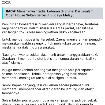
2026.
BACA:
Menariknya Tradisi Lebaran di Brunei Darussalam:
Open House Sultan Berbalut Budaya Melayu
Penurunan konsentrasi ini menjadi sangat berbahaya, terutama
bagi pengemudi. Dalam situasi lalu lintas padat, sedikit saja
kehilangan fokus bisa meningkatkan risiko kecelakaan.
Untuk mengantisipasi hal tersebut, Zaenal menyarankan pemudik
meluangkan waktu sejenak untuk melakukan gerakan ringan,
meski hanya dalam durasi singkat.
“Luangkan waktu sekitar dua menit untuk menggerakkan kaki.
Gerakan ini membantu otot betis memompa darah kembali ke
atas,” ujarnya.
Ia juga menekankan pentingnya mengatur pola pernapasan
selama perjalanan. Teknik pernapasan yang baik dapat
membantu meningkatkan suplai oksigen ke otak.
“Ambil napas panjang, lalu keluarkan secara perlahan. Ini
membantu memperlancar aliran darah ke jantung dan otak,”
tambahnya.
Selain faktor posisi tubuh, pola makan juga menjadi penyebab
utama munculnya rasa kantuk saat mudik. Banyak pemudik