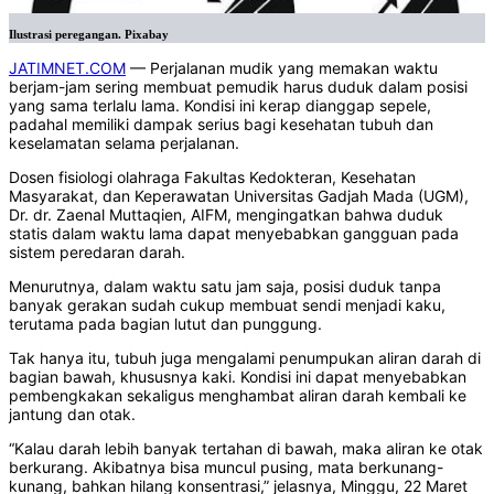
Ilustrasi peregangan. Pixabay
JATIMNET.COM
— Perjalanan mudik yang memakan waktu
berjam-jam sering membuat pemudik harus duduk dalam posisi
yang sama terlalu lama. Kondisi ini kerap dianggap sepele,
padahal memiliki dampak serius bagi kesehatan tubuh dan
keselamatan selama perjalanan.
Dosen fisiologi olahraga Fakultas Kedokteran, Kesehatan
Masyarakat, dan Keperawatan Universitas Gadjah Mada (UGM),
Dr. dr. Zaenal Muttaqien, AIFM, mengingatkan bahwa duduk
statis dalam waktu lama dapat menyebabkan gangguan pada
sistem peredaran darah.
Menurutnya, dalam waktu satu jam saja, posisi duduk tanpa
banyak gerakan sudah cukup membuat sendi menjadi kaku,
terutama pada bagian lutut dan punggung.
Tak hanya itu, tubuh juga mengalami penumpukan aliran darah di
bagian bawah, khususnya kaki. Kondisi ini dapat menyebabkan
pembengkakan sekaligus menghambat aliran darah kembali ke
jantung dan otak.
“Kalau darah lebih banyak tertahan di bawah, maka aliran ke otak
berkurang. Akibatnya bisa muncul pusing, mata berkunang-
kunang, bahkan hilang konsentrasi,” jelasnya, Minggu, 22 Maret