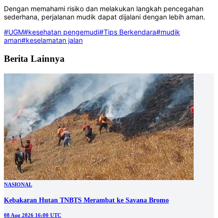
Dengan memahami risiko dan melakukan langkah pencegahan
sederhana, perjalanan mudik dapat dijalani dengan lebih aman.
#UGM
#kesehatan pengemudi
#Tips Berkendara
#mudik
aman
#keselamatan jalan
Berita Lainnya
NASIONAL
Kebakaran Hutan TNBTS Merambat ke Savana Bromo
08 Aug 2026 16:00 UTC