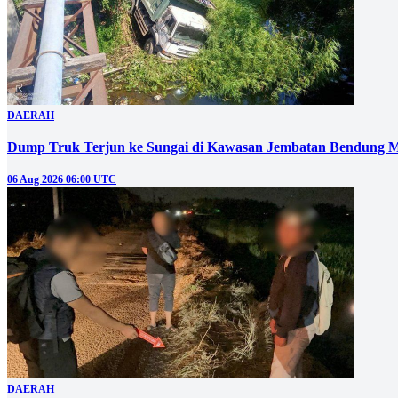
DAERAH
Dump Truk Terjun ke Sungai di Kawasan Jembatan Bendung M
06 Aug 2026 06:00 UTC
DAERAH