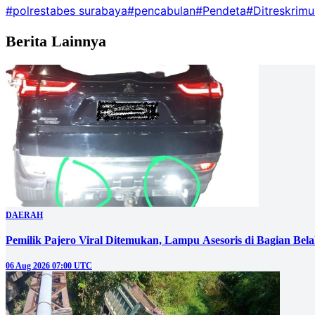
#polrestabes surabaya
#pencabulan
#Pendeta
#Ditreskrim
Berita Lainnya
DAERAH
Pemilik Pajero Viral Ditemukan, Lampu Asesoris di Bagian Bel
06 Aug 2026 07:00 UTC