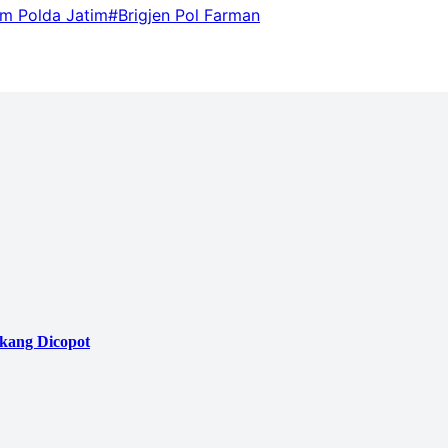
um Polda Jatim
#Brigjen Pol Farman
akang Dicopot