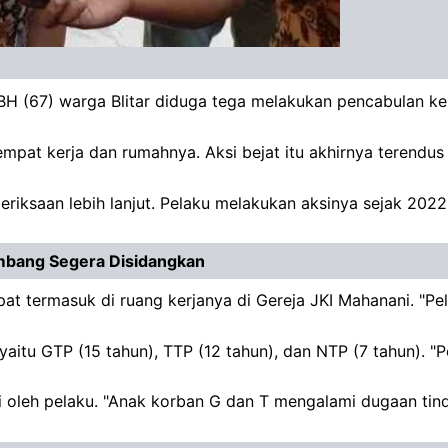
DBH (67) warga Blitar diduga tega melakukan pencabulan k
empat kerja dan rumahnya. Aksi bejat itu akhirnya terendu
eriksaan lebih lanjut. Pelaku melakukan aksinya sejak 202
mbang Segera Disidangkan
at termasuk di ruang kerjanya di Gereja JKI Mahanani. "P
aitu GTP (15 tahun), TTP (12 tahun), dan NTP (7 tahun). "
i oleh pelaku. "Anak korban G dan T mengalami dugaan tin