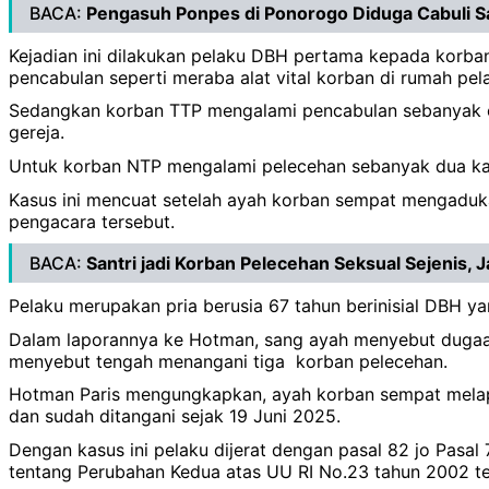
BACA:
Pengasuh Ponpes di Ponorogo Diduga Cabuli S
Kejadian ini dilakukan pelaku DBH pertama kepada korba
pencabulan seperti meraba alat vital korban di rumah pel
Sedangkan korban TTP mengalami pencabulan sebanyak emp
gereja.
Untuk korban NTP mengalami pelecehan sebanyak dua kali
Kasus ini mencuat setelah ayah korban sempat mengaduk
pengacara tersebut.
BACA:
Santri jadi Korban Pelecehan Seksual Sejenis, J
Pelaku merupakan pria berusia 67 tahun berinisial DBH ya
Dalam laporannya ke Hotman, sang ayah menyebut dugaa
menyebut tengah menangani tiga korban pelecehan.
Hotman Paris mengungkapkan, ayah korban sempat melapor
dan sudah ditangani sejak 19 Juni 2025.
Dengan kasus ini pelaku dijerat dengan pasal 82 jo Pasa
tentang Perubahan Kedua atas UU RI No.23 tahun 2002 t