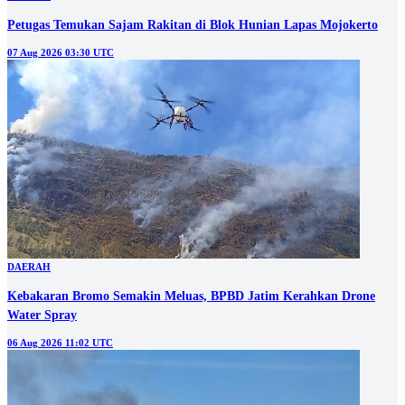
Petugas Temukan Sajam Rakitan di Blok Hunian Lapas Mojokerto
07 Aug 2026 03:30 UTC
DAERAH
Kebakaran Bromo Semakin Meluas, BPBD Jatim Kerahkan Drone
Water Spray
06 Aug 2026 11:02 UTC