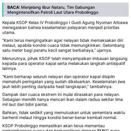
BACA:
Menjelang libur Nataru, Tim Gabungan
Mengintensifkan Patroli Laut Utara Probolinggo
‎‎Kepala KSOP Kelas IV Probolinggo I Gusti Agung Nyoman Arbawa
menegaskan bahwa keselamatan pelayaran menjadi prioritas
utama.
‎“Kami terus mengingatkan agar nelayan tidak memaksakan diri
melaut, apabila kondisi cuaca tidak memungkinkan. Gelombang
satu meter bagi perahu kecil sangat berbahaya,” ujarnya.
‎Menurutnya, pihak KSOP telah menyampaikan imbauan langsung
kepada para operator kapal serta melakukan langkah antisipatif
lainnya.
‎“Kami berharap seluruh nelayan dan operator kapal disiplin
mematuhi peringatan yang sudah dikeluarkan. Keselamatan jiwa
jauh lebih penting daripada hasil tangkapan,” tambahnya.
‎Dampak dari cuaca ekstrem ini mulai dirasakan para nelayan.
Sebagian memilih hanya mencari ikan dalam radius sekitar lima
mil laut dari bibir pantai.
Bahkan, tidak sedikit yang memutuskan untuk sementara waktu
berhenti melaut hingga kondisi benar-benar kembali normal.
‎KSOP Probolinggo memastikan akan terus memantau
perkembangan cuaca dan berkoordinasi dengan BMKG guna