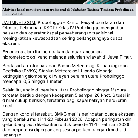
Aktivitas kapal penyeberangan tradisional di Pelabuhan Tanjung Tembaga Probolinggo.
Foto: Zulafif.
JATIMNET.COM
, Probolinggo – Kantor Kesyahbandaran dan
Otoritas Pelabuhan (KSOP) Kelas IV Probolinggo mengimbau
nelayan dan operator kapal penyeberangan tradisional
meningkatkan kewaspadaan seiring berlangsungnya cuaca
ekstrem.
Fenomena alam itu merupakan dampak ancaman
hidrometeorologi yang melanda sejumlah wilayah di Jawa Timur.
Berdasarkan informasi dari Badan Meteorologi Klimatologi dan
Geofisika (BMKG) Stasiun Meteorologi Juanda Sidoarjo,
ketinggian gelombang di wilayah perairan utara Probolinggo
mencapai 0,5 hingga 1 meter.
Selain itu, angin di perairan utara Probolinggo hingga Madura
tercatat bertiup dengan kecepatan 5 sampai 20 knot. Situasi ini
dinilai cukup berisiko, terutama bagi kapal nelayan berukuran
kecil.
Dengan kondisi tersebut, BMKG merilis peringatan cuaca ekstrem
yang berlaku mulai 11-20 Februari 2026. Adapun peringatan dini
gelombang laut dikeluarkan untuk periode 11-14 Februari 2026
dan berpotensi diperpanjang sesuai perkembangan kondisi di
lapangan.