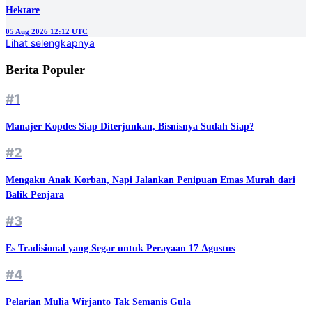
Hektare
05 Aug 2026 12:12 UTC
Lihat selengkapnya
Berita Populer
#1
Manajer Kopdes Siap Diterjunkan, Bisnisnya Sudah Siap?
#2
Mengaku Anak Korban, Napi Jalankan Penipuan Emas Murah dari
Balik Penjara
#3
Es Tradisional yang Segar untuk Perayaan 17 Agustus
#4
Pelarian Mulia Wirjanto Tak Semanis Gula