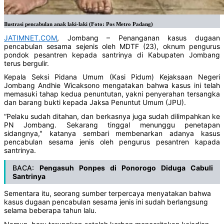
Ilustrasi pencabulan anak laki-laki (Foto: Pos Metro Padang)
JATIMNET.COM
, Jombang – Penanganan kasus dugaan
pencabulan sesama sejenis oleh MDTF (23), oknum pengurus
pondok pesantren kepada santrinya di Kabupaten Jombang
terus bergulir.
Kepala Seksi Pidana Umum (Kasi Pidum) Kejaksaan Negeri
Jombang Andhie Wicaksono mengatakan bahwa kasus ini telah
memasuki tahap kedua penuntutan, yakni penyerahan tersangka
dan barang bukti kepada Jaksa Penuntut Umum (JPU).
“Pelaku sudah ditahan, dan berkasnya juga sudah dilimpahkan ke
PN Jombang. Sekarang tinggal menunggu penetapan
sidangnya," katanya sembari membenarkan adanya kasus
pencabulan sesama jenis oleh pengurus pesantren kapada
santrinya.
BACA:
Pengasuh Ponpes di Ponorogo Diduga Cabuli
Santrinya
Sementara itu, seorang sumber terpercaya menyatakan bahwa
kasus dugaan pencabulan sesama jenis ini sudah berlangsung
selama beberapa tahun lalu.