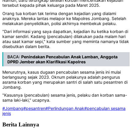
Namun, baru terungkap setelah korban menceritakan kejadian
tersebut kepada pihak keluarga pada Maret 2025.
Orang tua korban tak terima dengan kejadian yang dialami
anaknya. Mereka lantas melapor ke Mapolres Jombang. Setelah
melakukan penyelidikan, polisi akhirnya membekuk pelaku.
"Dari informasi yang saya dapatkan, kejadian itu ketika korban di
kamar sendiri. Kadang (pencabulan) dilakukan pada malam hari
atau saat kamar sepi," kata sumber yang meminta namanya tidak
disebutkan dalam berita.
BACA:
Penindakan Pencabulan Anak Lamban, Anggota
DPRD Jember akan Klarifikasi Kapolres
Menurutnya, kasus dugaan pencabulan sesama jenis ini mulai
berlangsung sejak 2023. Oknum pelakunya adalah pengurus
asrama korban yang merupakan santri di salah satu pesantren di
Jombang.
"Kasusnya (pencabulan) sesama jenis, pelaku dan korban sama-
sama laki-laki," ucapnya.
#Jombang
#pesantren
#Perlindungan Anak
#pencabulan sesama
jenis
Berita Lainnya