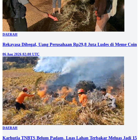
DAERAH
Rekayasa Dibegal, Uang Perusahaan Rp29,8 Juta Ludes di Meme Coin
06 Aug 2026 02:00 UTC
DAERAH
Karhutla TNBTS Belum Padam, Luas Lahan Terbakar Meluas Jadi 15