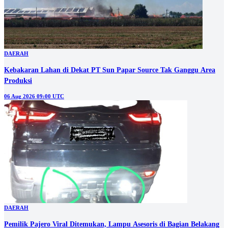
DAERAH
Kebakaran Lahan di Dekat PT Sun Papar Source Tak Ganggu Area
Produksi
06 Aug 2026 09:00 UTC
DAERAH
Pemilik Pajero Viral Ditemukan, Lampu Asesoris di Bagian Belakang