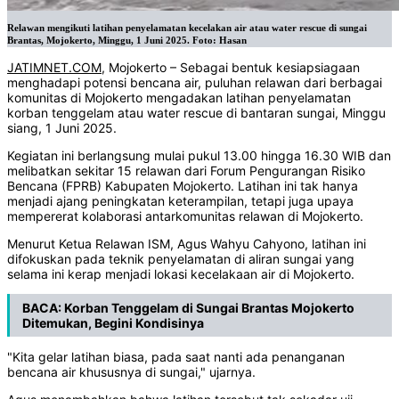
Relawan mengikuti latihan penyelamatan kecelakan air atau water rescue di sungai
Brantas, Mojokerto, Minggu, 1 Juni 2025. Foto: Hasan
JATIMNET.COM
, Mojokerto – Sebagai bentuk kesiapsiagaan
menghadapi potensi bencana air, puluhan relawan dari berbagai
komunitas di Mojokerto mengadakan latihan penyelamatan
korban tenggelam atau water rescue di bantaran sungai, Minggu
siang, 1 Juni 2025.
Kegiatan ini berlangsung mulai pukul 13.00 hingga 16.30 WIB dan
melibatkan sekitar 15 relawan dari Forum Pengurangan Risiko
Bencana (FPRB) Kabupaten Mojokerto. Latihan ini tak hanya
menjadi ajang peningkatan keterampilan, tetapi juga upaya
mempererat kolaborasi antarkomunitas relawan di Mojokerto.
Menurut Ketua Relawan ISM, Agus Wahyu Cahyono, latihan ini
difokuskan pada teknik penyelamatan di aliran sungai yang
selama ini kerap menjadi lokasi kecelakaan air di Mojokerto.
BACA:
Korban Tenggelam di Sungai Brantas Mojokerto
Ditemukan, Begini Kondisinya
"Kita gelar latihan biasa, pada saat nanti ada penanganan
bencana air khususnya di sungai," ujarnya.