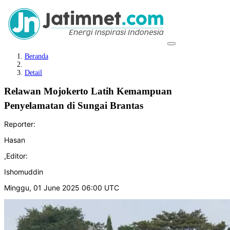
Beranda
Detail
Relawan Mojokerto Latih Kemampuan
Penyelamatan di Sungai Brantas
Reporter:
Hasan
,
Editor:
Ishomuddin
Minggu, 01 June 2025 06:00 UTC