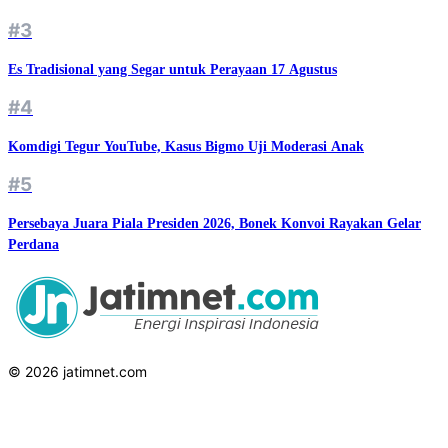
#3
Es Tradisional yang Segar untuk Perayaan 17 Agustus
#4
Komdigi Tegur YouTube, Kasus Bigmo Uji Moderasi Anak
#5
Persebaya Juara Piala Presiden 2026, Bonek Konvoi Rayakan Gelar
Perdana
© 2026 jatimnet.com