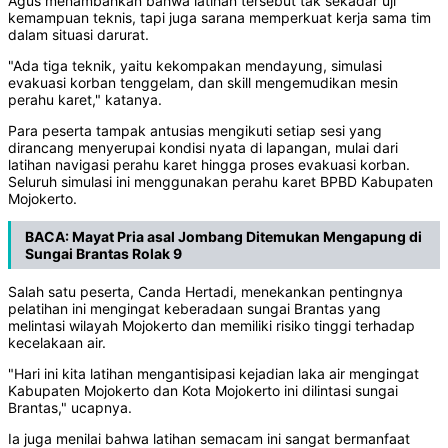
Agus menambahkan bahwa latihan tersebut tak sekadar uji
kemampuan teknis, tapi juga sarana memperkuat kerja sama tim
dalam situasi darurat.
"Ada tiga teknik, yaitu kekompakan mendayung, simulasi
evakuasi korban tenggelam, dan skill mengemudikan mesin
perahu karet," katanya.
Para peserta tampak antusias mengikuti setiap sesi yang
dirancang menyerupai kondisi nyata di lapangan, mulai dari
latihan navigasi perahu karet hingga proses evakuasi korban.
Seluruh simulasi ini menggunakan perahu karet BPBD Kabupaten
Mojokerto.
BACA:
Mayat Pria asal Jombang Ditemukan Mengapung di
Sungai Brantas Rolak 9
Salah satu peserta, Canda Hertadi, menekankan pentingnya
pelatihan ini mengingat keberadaan sungai Brantas yang
melintasi wilayah Mojokerto dan memiliki risiko tinggi terhadap
kecelakaan air.
"Hari ini kita latihan mengantisipasi kejadian laka air mengingat
Kabupaten Mojokerto dan Kota Mojokerto ini dilintasi sungai
Brantas," ucapnya.
Ia juga menilai bahwa latihan semacam ini sangat bermanfaat