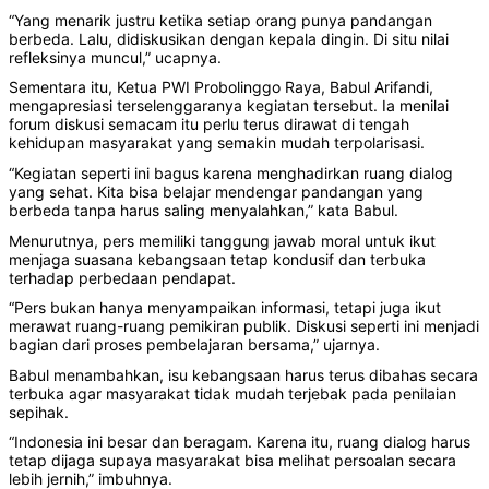
‎‎“Yang menarik justru ketika setiap orang punya pandangan
berbeda. Lalu, didiskusikan dengan kepala dingin. Di situ nilai
refleksinya muncul,” ucapnya.
‎‎Sementara itu, Ketua PWI Probolinggo Raya, Babul Arifandi,
mengapresiasi terselenggaranya kegiatan tersebut. Ia menilai
forum diskusi semacam itu perlu terus dirawat di tengah
kehidupan masyarakat yang semakin mudah terpolarisasi.
‎‎“Kegiatan seperti ini bagus karena menghadirkan ruang dialog
yang sehat. Kita bisa belajar mendengar pandangan yang
berbeda tanpa harus saling menyalahkan,” kata Babul.
‎‎Menurutnya, pers memiliki tanggung jawab moral untuk ikut
menjaga suasana kebangsaan tetap kondusif dan terbuka
terhadap perbedaan pendapat.
‎‎“Pers bukan hanya menyampaikan informasi, tetapi juga ikut
merawat ruang-ruang pemikiran publik. Diskusi seperti ini menjadi
bagian dari proses pembelajaran bersama,” ujarnya.
‎‎Babul menambahkan, isu kebangsaan harus terus dibahas secara
terbuka agar masyarakat tidak mudah terjebak pada penilaian
sepihak.
‎‎“Indonesia ini besar dan beragam. Karena itu, ruang dialog harus
tetap dijaga supaya masyarakat bisa melihat persoalan secara
lebih jernih,” imbuhnya.