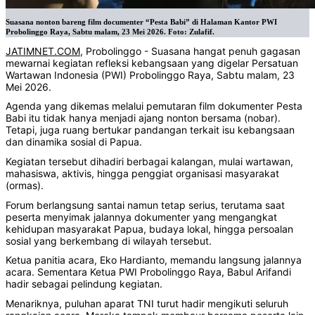
Suasana nonton bareng film documenter “Pesta Babi” di Halaman Kantor PWI
Probolinggo Raya, Sabtu malam, 23 Mei 2026. Foto: Zulafif.
JATIMNET.COM
, Probolinggo - Suasana hangat penuh gagasan
mewarnai kegiatan refleksi kebangsaan yang digelar Persatuan
Wartawan Indonesia (PWI) Probolinggo Raya, Sabtu malam, 23
Mei 2026.
‎Agenda yang dikemas melalui pemutaran film dokumenter Pesta
Babi itu tidak hanya menjadi ajang nonton bersama (nobar).
Tetapi, juga ruang bertukar pandangan terkait isu kebangsaan
dan dinamika sosial di Papua.
‎‎Kegiatan tersebut dihadiri berbagai kalangan, mulai wartawan,
mahasiswa, aktivis, hingga penggiat organisasi masyarakat
(ormas).
‎Forum berlangsung santai namun tetap serius, terutama saat
peserta menyimak jalannya dokumenter yang mengangkat
kehidupan masyarakat Papua, budaya lokal, hingga persoalan
sosial yang berkembang di wilayah tersebut.
‎‎Ketua panitia acara, Eko Hardianto, memandu langsung jalannya
acara. Sementara Ketua PWI Probolinggo Raya, Babul Arifandi
hadir sebagai pelindung kegiatan.
‎‎Menariknya, puluhan aparat TNI turut hadir mengikuti seluruh