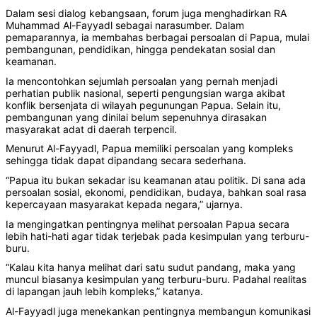
‎‎Dalam sesi dialog kebangsaan, forum juga menghadirkan RA
Muhammad Al-Fayyadl sebagai narasumber. Dalam
pemaparannya, ia membahas berbagai persoalan di Papua, mulai
pembangunan, pendidikan, hingga pendekatan sosial dan
keamanan.
‎‎Ia mencontohkan sejumlah persoalan yang pernah menjadi
perhatian publik nasional, seperti pengungsian warga akibat
konflik bersenjata di wilayah pegunungan Papua. Selain itu,
pembangunan yang dinilai belum sepenuhnya dirasakan
masyarakat adat di daerah terpencil.
‎‎Menurut Al-Fayyadl, Papua memiliki persoalan yang kompleks
sehingga tidak dapat dipandang secara sederhana.
‎‎“Papua itu bukan sekadar isu keamanan atau politik. Di sana ada
persoalan sosial, ekonomi, pendidikan, budaya, bahkan soal rasa
kepercayaan masyarakat kepada negara,” ujarnya.
‎‎Ia mengingatkan pentingnya melihat persoalan Papua secara
lebih hati-hati agar tidak terjebak pada kesimpulan yang terburu-
buru.
‎‎“Kalau kita hanya melihat dari satu sudut pandang, maka yang
muncul biasanya kesimpulan yang terburu-buru. Padahal realitas
di lapangan jauh lebih kompleks,” katanya.
‎‎Al-Fayyadl juga menekankan pentingnya membangun komunikasi