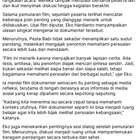
rangkaian acara. Mereka tampak membaur bersama peserta lain
dan ikut menyimak diskusi hingga kegiatan berakhir.
‎‎Selama pemutaran film, sejumlah peserta terlihat mencatat
beberapa poin penting yang dianggap menarik untuk
didiskusikan. Usai film diputar, Eko Hardianto menyampaikan
ulasan singkat mengenai isi dokumenter tersebut.
‎‎Menurutnya, Pesta Babi tidak sekadar menampilkan satu sudut
pandang, melainkan mengajak penonton memahami persoalan
secara lebih luas dan mendalam.
‎‎“Film ini menarik karena menyajikan banyak lapisan cerita. Ada
tesis, antitesa, lalu penonton diajak mencari sintesa sendiri. Jadi,
bukan sekadar melihat siapa benar dan siapa salah, tetapi
bagaimana memahami persoalan dari berbagai sudut,” ujar Eko.
‎‎Ia menilai film dokumenter semacam itu penting sebagai media
refleksi, terutama di tengah derasnya arus informasi di media
sosial yang kerap dipahami secara sepotong-sepotong.
‎‎“Kadang kita menerima isu secara cepat tanpa memahami
konteks utuhnya. Film dokumenter seperti ini bisa menjadi ruang
belajar agar kita lebih bijak melihat persoalan kebangsaan,”
katanya.
‎‎Eko juga menekankan pentingnya sesi dialog setelah pemutaran
film. Menurutnya, diskusi menjadi ruang untuk mempertemukan
beragam pandangan secara terbuka dan sehat.