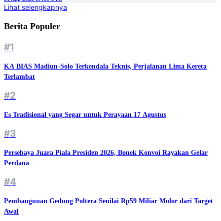
Lihat selengkapnya
Berita Populer
#1
KA BIAS Madiun-Solo Terkendala Teknis, Perjalanan Lima Kereta
Terlambat
#2
Es Tradisional yang Segar untuk Perayaan 17 Agustus
#3
Persebaya Juara Piala Presiden 2026, Bonek Konvoi Rayakan Gelar
Perdana
#4
Pembangunan Gedung Poltera Senilai Rp59 Miliar Molor dari Target
Awal