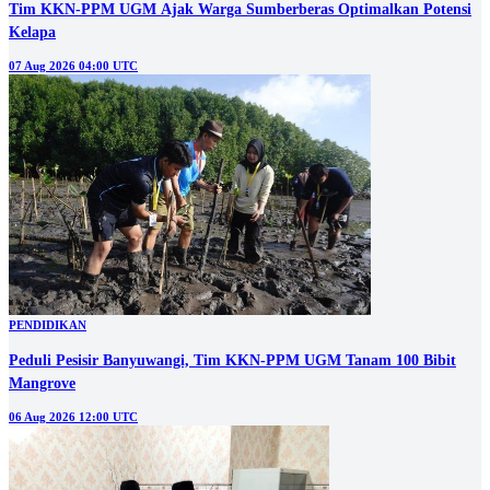
Tim KKN-PPM UGM Ajak Warga Sumberberas Optimalkan Potensi
Kelapa
07 Aug 2026 04:00 UTC
PENDIDIKAN
Peduli Pesisir Banyuwangi, Tim KKN-PPM UGM Tanam 100 Bibit
Mangrove
06 Aug 2026 12:00 UTC