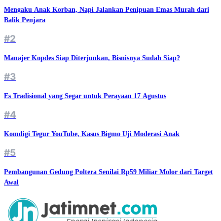
Mengaku Anak Korban, Napi Jalankan Penipuan Emas Murah dari
Balik Penjara
#2
Manajer Kopdes Siap Diterjunkan, Bisnisnya Sudah Siap?
#3
Es Tradisional yang Segar untuk Perayaan 17 Agustus
#4
Komdigi Tegur YouTube, Kasus Bigmo Uji Moderasi Anak
#5
Pembangunan Gedung Poltera Senilai Rp59 Miliar Molor dari Target
Awal