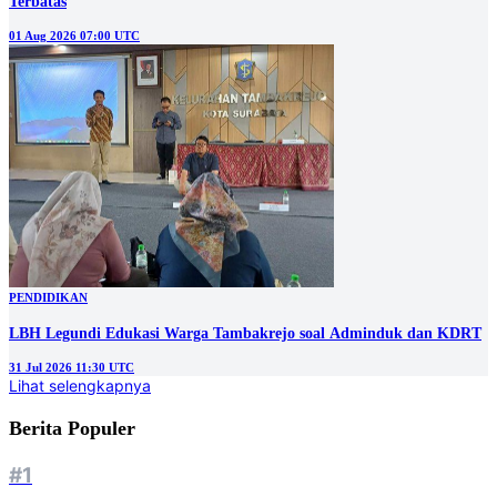
Terbatas
01 Aug 2026 07:00 UTC
PENDIDIKAN
LBH Legundi Edukasi Warga Tambakrejo soal Adminduk dan KDRT
31 Jul 2026 11:30 UTC
Lihat selengkapnya
Berita Populer
#1