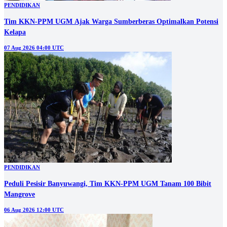
PENDIDIKAN
Tim KKN-PPM UGM Ajak Warga Sumberberas Optimalkan Potensi
Kelapa
07 Aug 2026 04:00 UTC
PENDIDIKAN
Peduli Pesisir Banyuwangi, Tim KKN-PPM UGM Tanam 100 Bibit
Mangrove
06 Aug 2026 12:00 UTC