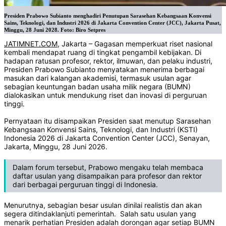
Presiden Prabowo Subianto menghadiri Penutupan Sarasehan Kebangsaan Konvensi
Sains, Teknologi, dan Industri 2026 di Jakarta Convention Center (JCC), Jakarta Pusat,
Minggu, 28 Juni 2028. Foto: Biro Setpres
JATIMNET.COM
, Jakarta – Gagasan memperkuat riset nasional
kembali mendapat ruang di tingkat pengambil kebijakan. Di
hadapan ratusan profesor, rektor, ilmuwan, dan pelaku industri,
Presiden Prabowo Subianto menyatakan menerima berbagai
masukan dari kalangan akademisi, termasuk usulan agar
sebagian keuntungan badan usaha milik negara (BUMN)
dialokasikan untuk mendukung riset dan inovasi di perguruan
tinggi.
Pernyataan itu disampaikan Presiden saat menutup Sarasehan
Kebangsaan Konvensi Sains, Teknologi, dan Industri (KSTI)
Indonesia 2026 di Jakarta Convention Center (JCC), Senayan,
Jakarta, Minggu, 28 Juni 2026.
Dalam forum tersebut, Prabowo mengaku telah membaca
daftar usulan yang disampaikan para profesor dan rektor
dari berbagai perguruan tinggi di Indonesia.
Menurutnya, sebagian besar usulan dinilai realistis dan akan
segera ditindaklanjuti pemerintah. Salah satu usulan yang
menarik perhatian Presiden adalah dorongan agar setiap BUMN