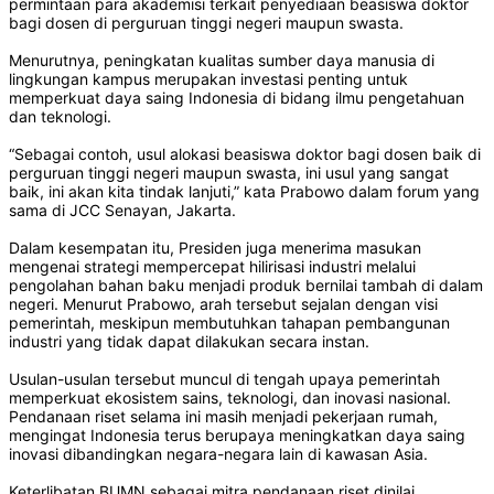
permintaan para akademisi terkait penyediaan beasiswa doktor
bagi dosen di perguruan tinggi negeri maupun swasta.
Menurutnya, peningkatan kualitas sumber daya manusia di
lingkungan kampus merupakan investasi penting untuk
memperkuat daya saing Indonesia di bidang ilmu pengetahuan
dan teknologi.
“Sebagai contoh, usul alokasi beasiswa doktor bagi dosen baik di
perguruan tinggi negeri maupun swasta, ini usul yang sangat
baik, ini akan kita tindak lanjuti,” kata Prabowo dalam forum yang
sama di JCC Senayan, Jakarta.
Dalam kesempatan itu, Presiden juga menerima masukan
mengenai strategi mempercepat hilirisasi industri melalui
pengolahan bahan baku menjadi produk bernilai tambah di dalam
negeri. Menurut Prabowo, arah tersebut sejalan dengan visi
pemerintah, meskipun membutuhkan tahapan pembangunan
industri yang tidak dapat dilakukan secara instan.
Usulan-usulan tersebut muncul di tengah upaya pemerintah
memperkuat ekosistem sains, teknologi, dan inovasi nasional.
Pendanaan riset selama ini masih menjadi pekerjaan rumah,
mengingat Indonesia terus berupaya meningkatkan daya saing
inovasi dibandingkan negara-negara lain di kawasan Asia.
Keterlibatan BUMN sebagai mitra pendanaan riset dinilai