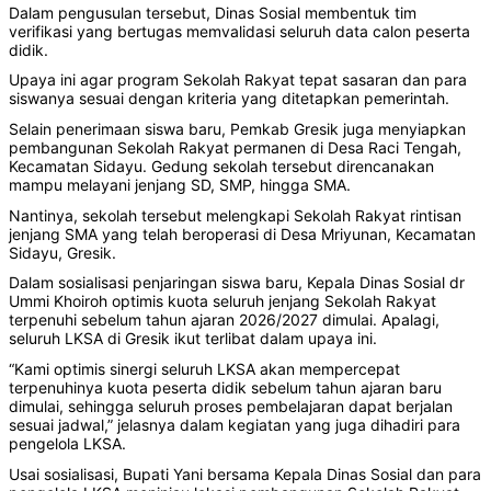
Dalam pengusulan tersebut, Dinas Sosial membentuk tim
verifikasi yang bertugas memvalidasi seluruh data calon peserta
didik.
Upaya ini agar program Sekolah Rakyat tepat sasaran dan para
siswanya sesuai dengan kriteria yang ditetapkan pemerintah.
Selain penerimaan siswa baru, Pemkab Gresik juga menyiapkan
pembangunan Sekolah Rakyat permanen di Desa Raci Tengah,
Kecamatan Sidayu. Gedung sekolah tersebut direncanakan
mampu melayani jenjang SD, SMP, hingga SMA.
Nantinya, sekolah tersebut melengkapi Sekolah Rakyat rintisan
jenjang SMA yang telah beroperasi di Desa Mriyunan, Kecamatan
Sidayu, Gresik.
Dalam sosialisasi penjaringan siswa baru, Kepala Dinas Sosial dr
Ummi Khoiroh optimis kuota seluruh jenjang Sekolah Rakyat
terpenuhi sebelum tahun ajaran 2026/2027 dimulai. Apalagi,
seluruh LKSA di Gresik ikut terlibat dalam upaya ini.
“Kami optimis sinergi seluruh LKSA akan mempercepat
terpenuhinya kuota peserta didik sebelum tahun ajaran baru
dimulai, sehingga seluruh proses pembelajaran dapat berjalan
sesuai jadwal,” jelasnya dalam kegiatan yang juga dihadiri para
pengelola LKSA.
Usai sosialisasi, Bupati Yani bersama Kepala Dinas Sosial dan para