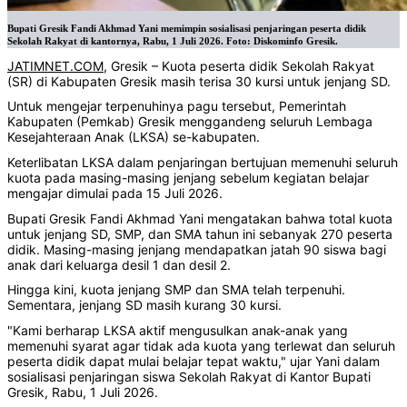
Bupati Gresik Fandi Akhmad Yani memimpin sosialisasi penjaringan peserta didik
Sekolah Rakyat di kantornya, Rabu, 1 Juli 2026. Foto: Diskominfo Gresik.
JATIMNET.COM
, Gresik – Kuota peserta didik Sekolah Rakyat
(SR) di Kabupaten Gresik masih terisa 30 kursi untuk jenjang SD.
Untuk mengejar terpenuhinya pagu tersebut, Pemerintah
Kabupaten (Pemkab) Gresik menggandeng seluruh Lembaga
Kesejahteraan Anak (LKSA) se-kabupaten.
Keterlibatan LKSA dalam penjaringan bertujuan memenuhi seluruh
kuota pada masing-masing jenjang sebelum kegiatan belajar
mengajar dimulai pada 15 Juli 2026.
Bupati Gresik Fandi Akhmad Yani mengatakan bahwa total kuota
untuk jenjang SD, SMP, dan SMA tahun ini sebanyak 270 peserta
didik. Masing-masing jenjang mendapatkan jatah 90 siswa bagi
anak dari keluarga desil 1 dan desil 2.
Hingga kini, kuota jenjang SMP dan SMA telah terpenuhi.
Sementara, jenjang SD masih kurang 30 kursi.
"Kami berharap LKSA aktif mengusulkan anak-anak yang
memenuhi syarat agar tidak ada kuota yang terlewat dan seluruh
peserta didik dapat mulai belajar tepat waktu," ujar Yani dalam
sosialisasi penjaringan siswa Sekolah Rakyat di Kantor Bupati
Gresik, Rabu, 1 Juli 2026.