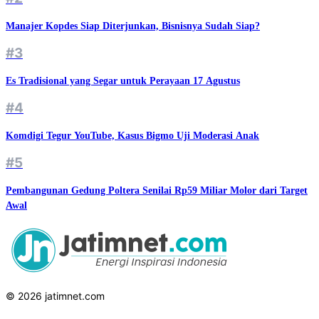
Manajer Kopdes Siap Diterjunkan, Bisnisnya Sudah Siap?
#3
Es Tradisional yang Segar untuk Perayaan 17 Agustus
#4
Komdigi Tegur YouTube, Kasus Bigmo Uji Moderasi Anak
#5
Pembangunan Gedung Poltera Senilai Rp59 Miliar Molor dari Target
Awal
© 2026 jatimnet.com