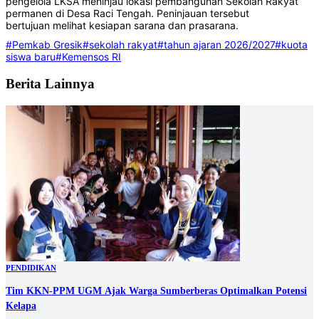
pengelola LKSA meninjau lokasi pembangunan Sekolah Rakyat
permanen di Desa Raci Tengah. Peninjauan tersebut
bertujuan melihat kesiapan sarana dan prasarana.
#Pemkab Gresik
#sekolah rakyat
#tahun ajaran 2026/2027
#kuota
siswa baru
#Kemensos RI
Berita Lainnya
PENDIDIKAN
Tim KKN-PPM UGM Ajak Warga Sumberberas Optimalkan Potensi
Kelapa