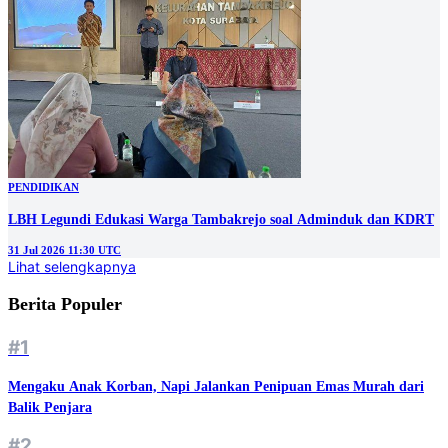
PENDIDIKAN
LBH Legundi Edukasi Warga Tambakrejo soal Adminduk dan KDRT
31 Jul 2026 11:30 UTC
Lihat selengkapnya
Berita Populer
#1
Mengaku Anak Korban, Napi Jalankan Penipuan Emas Murah dari
Balik Penjara
#2