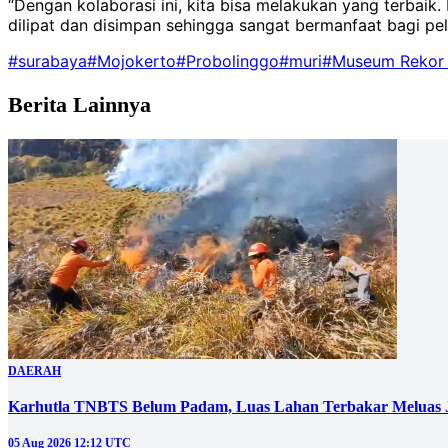
“Dengan kolaborasi ini, kita bisa melakukan yang terbaik. 
dilipat dan disimpan sehingga sangat bermanfaat bagi pela
#surabaya
#Mojokerto
#Probolinggo
#muri
#Museum Rekor 
Berita Lainnya
DAERAH
Karhutla TNBTS Belum Padam, Luas Lahan Terbakar Meluas J
05 Aug 2026 12:12 UTC