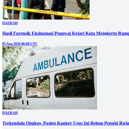
DAERAH
Hasil Forensik Ekshumasi Pegawai Kejari Kota Mojokerto Ram
05 Aug 2026 06:00 UTC
DAERAH
Terkendala Ongkos, Pasien Kanker Usus Ini Belum Penuhi Ruj