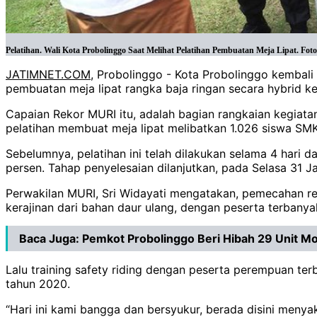
Pelatihan. Wali Kota Probolinggo Saat Melihat Pelatihan Pembuatan Meja Lipat. Foto
JATIMNET.COM
, Probolinggo - Kota Probolinggo kembali 
pembuatan meja lipat rangka baja ringan secara hybrid k
Capaian Rekor MURI itu, adalah bagian rangkaian kegiat
pelatihan membuat meja lipat melibatkan 1.026 siswa SMK
Sebelumnya, pelatihan ini telah dilakukan selama 4 hari 
persen. Tahap penyelesaian dilanjutkan, pada Selasa 31 J
Perwakilan MURI, Sri Widayati mengatakan, pemecahan r
kerajinan dari bahan daur ulang, dengan peserta terbanya
Baca Juga:
Pemkot Probolinggo Beri Hibah 29 Unit Mo
Lalu training safety riding dengan peserta perempuan ter
tahun 2020.
“Hari ini kami bangga dan bersyukur, berada disini meny