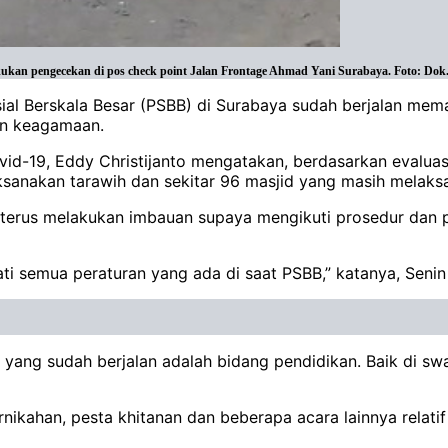
an pengecekan di pos check point Jalan Frontage Ahmad Yani Surabaya. Foto: Dok
 Berskala Besar (PSBB) di Surabaya sudah berjalan memas
an keagamaan.
id-19, Eddy Christijanto mengatakan, berdasarkan evalua
ksanakan tarawih dan sekitar 96 masjid yang masih melaks
a terus melakukan imbauan supaya mengikuti prosedur dan 
ti semua peraturan yang ada di saat PSBB,” katanya, Senin
 yang sudah berjalan adalah bidang pendidikan. Baik di s
ernikahan, pesta khitanan dan beberapa acara lainnya relati