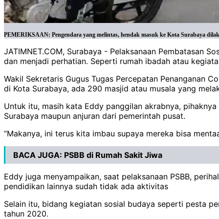
PEMERIKSAAN: Pengendara yang melintas, hendak masuk ke Kota Surabaya dilakuk
JATIMNET.COM, Surabaya - Pelaksanaan Pembatasan Sosial
dan menjadi perhatian. Seperti rumah ibadah atau kegiat
Wakil Sekretaris Gugus Tugas Percepatan Penanganan Cov
di Kota Surabaya, ada 290 masjid atau musala yang mela
Untuk itu, masih kata Eddy panggilan akrabnya, pihakny
Surabaya maupun anjuran dari pemerintah pusat.
“Makanya, ini terus kita imbau supaya mereka bisa mentaa
BACA JUGA:
PSBB di Rumah Sakit Jiwa
Eddy juga menyampaikan, saat pelaksanaan PSBB, perihal
pendidikan lainnya sudah tidak ada aktivitas
Selain itu, bidang kegiatan sosial budaya seperti pesta p
tahun 2020.