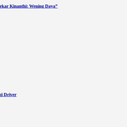
Sekar Kinanthi: Wening Daya”
i Driver