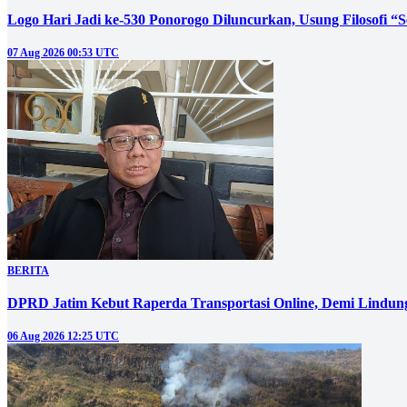
Logo Hari Jadi ke-530 Ponorogo Diluncurkan, Usung Filosofi “
07 Aug 2026 00:53 UTC
BERITA
DPRD Jatim Kebut Raperda Transportasi Online, Demi Lindung
06 Aug 2026 12:25 UTC