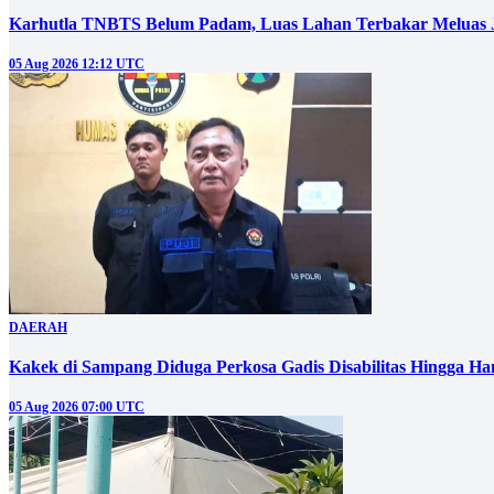
Karhutla TNBTS Belum Padam, Luas Lahan Terbakar Meluas J
05 Aug 2026 12:12 UTC
DAERAH
Kakek di Sampang Diduga Perkosa Gadis Disabilitas Hingga Ha
05 Aug 2026 07:00 UTC