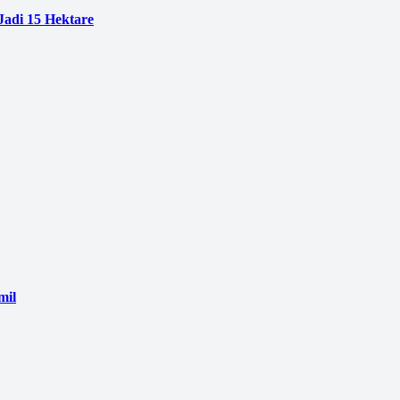
adi 15 Hektare
mil