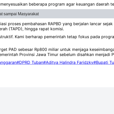
 menyesuaikan beberapa program agar keuangan daerah teta
at sampai Masyarakat
iasi proses pembahasan RAPBD yang berjalan lancar sejak
ah (TAPD), hingga rapat komisi.
truktif. Kami berharap pemerintah tetap fokus pada progr
t PAD sebesar Rp800 miliar untuk menjaga keseimbangan f
emerintah Provinsi Jawa Timur sebelum disahkan menjadi P
 anggaran
#DPRD Tuban
#Aditya Halindra Faridzky
#Bupati T