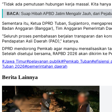
“Tidak ada pemutusan hubungan kerja massal. Kita hanya
BACA:
Suap Hibah APBD Jatim Mengalir Jauh, dari Pejab
Sementara itu, Ketua DPRD Tuban, Sugiantoro, mengapres
Badan Anggaran (Banggar), Tim Anggaran Pemerintah Daer
“Seluruh proses pembahasan berjalan transparan dan kons
Pendapatan Asli Daerah (PAD),” katanya.
DPRD mendorong Pemkab agar mampu merealisasikan targe
Setelah disetujui bersama, RAPBD 2026 akan dikirim ke P
#Jawa Timur
#pelayanan publik
#Pemkab Tuban
#efisiensi
Tuban 2026
#pemerintahan daerah
Berita Lainnya