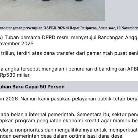
datanganan persetujuan RAPBD 2026 di Rapat Paripurna, Senin sore, 10 November 2
b) Tuban bersama DPRD resmi menyetujui Rancangan Angg
 November 2025.
liun, terdiri atas dana transfer dari pemerintah pusat senil
hwa angka tersebut mengalami penurunan dibandingkan APBD
 Rp530 miliar.
Tuban Baru Capai 50 Persen
n 2026. Namun kami pastikan pelayanan publik tetap berja
da belanja internal pemerintah. Sementara itu, sektor pend
apkan program penguatan ekonomi kreatif agar mampu bersa
anja nonprioritas dan mengalihkannya untuk memperkuat p
engan pemerintah desa dalam optimalisasi dana desa.