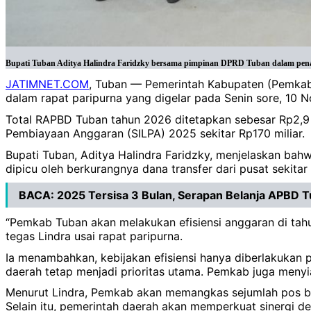
Bupati Tuban Aditya Halindra Faridzky bersama pimpinan DPRD Tuban dalam penan
JATIMNET.COM
, Tuban — Pemerintah Kabupaten (Pemka
dalam rapat paripurna yang digelar pada Senin sore, 10
Total RAPBD Tuban tahun 2026 ditetapkan sebesar Rp2,9 tri
Pembiayaan Anggaran (SILPA) 2025 sekitar Rp170 miliar.
Bupati Tuban, Aditya Halindra Faridzky, menjelaskan ba
dipicu oleh berkurangnya dana transfer dari pusat sekitar
BACA:
2025 Tersisa 3 Bulan, Serapan Belanja APBD 
“Pemkab Tuban akan melakukan efisiensi anggaran di tahu
tegas Lindra usai rapat paripurna.
Ia menambahkan, kebijakan efisiensi hanya diberlakukan pa
daerah tetap menjadi prioritas utama. Pemkab juga menyi
Menurut Lindra, Pemkab akan memangkas sejumlah pos bel
Selain itu, pemerintah daerah akan memperkuat sinergi d