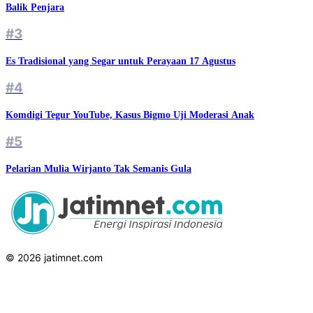
Balik Penjara
#3
Es Tradisional yang Segar untuk Perayaan 17 Agustus
#4
Komdigi Tegur YouTube, Kasus Bigmo Uji Moderasi Anak
#5
Pelarian Mulia Wirjanto Tak Semanis Gula
© 2026 jatimnet.com