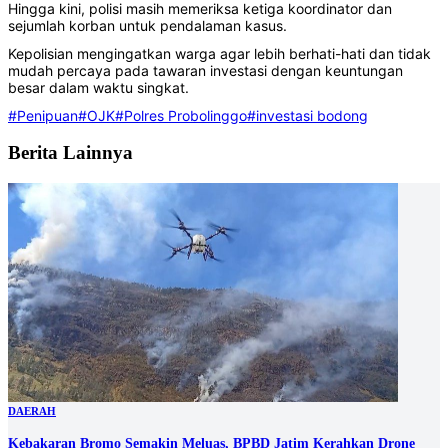
‎Hingga kini, polisi masih memeriksa ketiga koordinator dan
sejumlah korban untuk pendalaman kasus.
‎Kepolisian mengingatkan warga agar lebih berhati-hati dan tidak
mudah percaya pada tawaran investasi dengan keuntungan
besar dalam waktu singkat.
#Penipuan
#OJK
#Polres Probolinggo
#investasi bodong
Berita Lainnya
DAERAH
Kebakaran Bromo Semakin Meluas, BPBD Jatim Kerahkan Drone