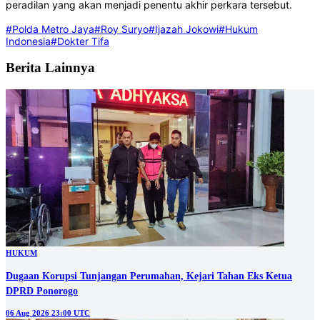
peradilan yang akan menjadi penentu akhir perkara tersebut.
#Polda Metro Jaya
#Roy Suryo
#Ijazah Jokowi
#Hukum
Indonesia
#Dokter Tifa
Berita Lainnya
HUKUM
Dugaan Korupsi Tunjangan Perumahan, Kejari Tahan Eks Ketua
DPRD Ponorogo
06 Aug 2026 23:00 UTC