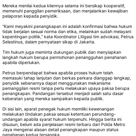
Mereka menilai kedua kliennya selama ini bersikap kooperatif,
memenuhi panggilan pemeriksaan, dan menjalankan kewajiban
pelaporan kepada penyidik.
“Kami meyakini penangkapan ini adalah konfirmasi bahwa hukum
tidak berjalan sesuai norma dan etika, melainkan sudah melayani
kepentingan politik,” kata Koordinator Litigasi tim advokasi, Petrus
Selestinus, dalam pernyataan sikap di Jakarta.
Tim hukum juga meminta dukungan publik dan menyiapkan
langkah hukum berupa permohonan penangguhan penahanan
apabila diperlukan.
Petrus berpendapat bahwa apabila proses hukum telah
memasuki tahap lanjutan dan berkas perkara dianggap lengkap,
penyidik sebenarnya dapat menggunakan mekanisme
pemanggilan resmi tanpa perlu melakukan upaya paksa berupa
penangkapan. Pandangan tersebut menjadi salah satu dasar
keberatan yang mereka sampaikan kepada publik.
Di sisi lain, aparat penegak hukum memiliki kewenangan
melakukan tindakan paksa sesuai ketentuan perundang-
undangan apabila syarat hukum terpenuhi. Hingga berita ini
disusun, belum ada penjelasan resmi terbaru dari Polda Metro
Jaya mengenai alasan detail penangkapan maupun status
penahanan kedua tersangka.