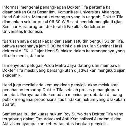
Informasi mengenai penangkapan Dokter Tifa pertama kali
disampaikan Guru Besar Ilmu Komunikasi Universitas Airlangga,
Henri Subiakto. Menurut keterangan yang ia unggah, Dokter Tifa
diamankan sekitar pukul 06.30 WIB saat hendak mengikuti ujian
Seminar Hasil program doktoral di Fakultas Kedokteran
Universitas Indonesia.
“Barusan saya dapat kabar dari salah satu tim penguji S3 dr Tifa,
bahwa rencananya jam 9.00 hari ini dia akan ujian Seminar Hasil
doktoral di FK UI,” ujar Henri Subiakto dalam keterangannya yang
dikutip media, Jakarta.
Ia menyebut petugas Polda Metro Jaya datang dan membawa
Dokter Tifa meski yang bersangkutan dijadwalkan mengikuti ujian
akademik.
Henri juga menilai ada kemungkinan penyidik akan melakukan
penahanan terhadap Dokter Tifa setelah proses penangkapan
tersebut. Pernyataan itu kemudian memicu perdebatan di ruang
publik mengenai proporsionalitas tindakan hukum yang dilakukan
aparat.
Sementara itu, tim kuasa hukum Roy Suryo dan Dokter Tifa yang
tergabung dalam Tim Advokasi Anti Kriminalisasi Akademisi dan
Aktivis menyampaikan keberatan atas langkah penyidik.