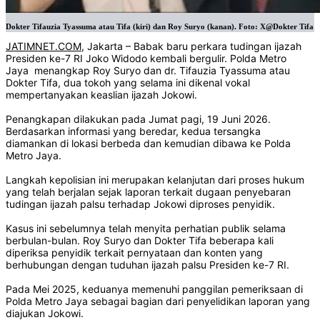
Dokter Tifauzia Tyassuma atau Tifa (kiri) dan Roy Suryo (kanan). Foto: X@Dokter Tifa
JATIMNET.COM
, Jakarta – Babak baru perkara tudingan ijazah
Presiden ke-7 RI Joko Widodo kembali bergulir. Polda Metro
Jaya menangkap Roy Suryo dan dr. Tifauzia Tyassuma atau
Dokter Tifa, dua tokoh yang selama ini dikenal vokal
mempertanyakan keaslian ijazah Jokowi.
Penangkapan dilakukan pada Jumat pagi, 19 Juni 2026.
Berdasarkan informasi yang beredar, kedua tersangka
diamankan di lokasi berbeda dan kemudian dibawa ke Polda
Metro Jaya.
Langkah kepolisian ini merupakan kelanjutan dari proses hukum
yang telah berjalan sejak laporan terkait dugaan penyebaran
tudingan ijazah palsu terhadap Jokowi diproses penyidik.
Kasus ini sebelumnya telah menyita perhatian publik selama
berbulan-bulan. Roy Suryo dan Dokter Tifa beberapa kali
diperiksa penyidik terkait pernyataan dan konten yang
berhubungan dengan tuduhan ijazah palsu Presiden ke-7 RI.
Pada Mei 2025, keduanya memenuhi panggilan pemeriksaan di
Polda Metro Jaya sebagai bagian dari penyelidikan laporan yang
diajukan Jokowi.