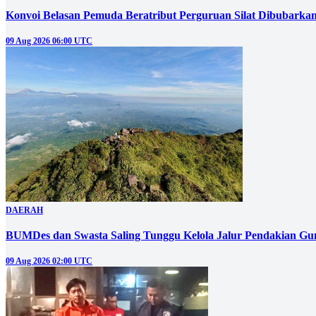
Konvoi Belasan Pemuda Beratribut Perguruan Silat Dibubarkan 
09 Aug 2026 06:00 UTC
DAERAH
BUMDes dan Swasta Saling Tunggu Kelola Jalur Pendakian G
09 Aug 2026 02:00 UTC