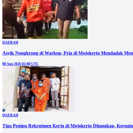
DAERAH
Asyik Nongkrong di Warkop, Pria di Mojokerto Mendadak Men
08 Aug 2026 02:00 UTC
DAERAH
Tiga Penipu Rekrutmen Kerja di Mojokerto Ditangkap, Kerugi