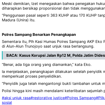
Meski demikian, Izet menegaskan bahwa penegakan hukum 
diharapkan bersikap proporsional dan tidak menggunakan
“Penggunaan pasal seperti 363 KUHP atau 170 KUHP tanpa 
Madura (Unira) itu.
Polres Sampang Benarkan Penangkapan
Sementara itu, Plh Kasi Humas Polres Sampang AKP Eko P
di Alun-Alun Trunojoyo saat unjuk rasa berlangsung.
BACA:
Kasus Korupsi Jalan Rp12 M, Polda Jatim Dide
“Benar, ada tiga orang yang diamankan,” kata Eko.
Ia menjelaskan, penangkapan dilakukan setelah penyidik
memperkuat proses penyelidikan.
“Penyidik juga telah mengantongi bukti tambahan untuk 
Polisi hingga kini masih mendalami keterlibatan sejumlah
#aksi unjuk rasa
#restorative justice
#Polres Sampang
#Pil
sosial