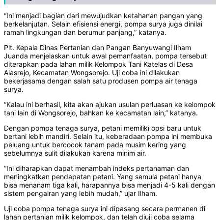
“Ini menjadi bagian dari mewujudkan ketahanan pangan yang
berkelanjutan. Selain efisiensi energi, pompa surya juga dinilai
ramah lingkungan dan berumur panjang,” katanya.
Plt. Kepala Dinas Pertanian dan Pangan Banyuwangi Ilham
Juanda menjelaskan untuk awal pemanfaatan, pompa tersebut
diterapkan pada lahan milik Kelompok Tani Katelas di Desa
Alasrejo, Kecamatan Wongsorejo. Uji coba ini dilakukan
bekerjasama dengan salah satu produsen pompa air tenaga
surya.
“Kalau ini berhasil, kita akan ajukan usulan perluasan ke kelompok
tani lain di Wongsorejo, bahkan ke kecamatan lain,” katanya.
Dengan pompa tenaga surya, petani memiliki opsi baru untuk
bertani lebih mandiri. Selain itu, keberadaan pompa ini membuka
peluang untuk bercocok tanam pada musim kering yang
sebelumnya sulit dilakukan karena minim air.
“Ini diharapkan dapat menambah indeks pertanaman dan
meningkatkan pendapatan petani. Yang semula petani hanya
bisa menanam tiga kali, harapannya bisa menjadi 4-5 kali dengan
sistem pengairan yang lebih mudah,” ujar Ilham.
Uji coba pompa tenaga surya ini dipasang secara permanen di
lahan pertanian milik kelompok, dan telah diuji coba selama