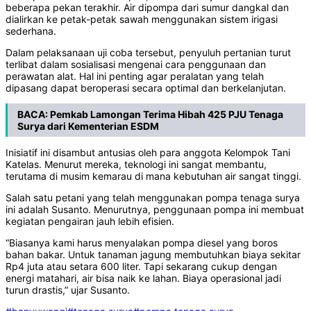
beberapa pekan terakhir. Air dipompa dari sumur dangkal dan
dialirkan ke petak-petak sawah menggunakan sistem irigasi
sederhana.
Dalam pelaksanaan uji coba tersebut, penyuluh pertanian turut
terlibat dalam sosialisasi mengenai cara penggunaan dan
perawatan alat. Hal ini penting agar peralatan yang telah
dipasang dapat beroperasi secara optimal dan berkelanjutan.
BACA:
Pemkab Lamongan Terima Hibah 425 PJU Tenaga
Surya dari Kementerian ESDM
Inisiatif ini disambut antusias oleh para anggota Kelompok Tani
Katelas. Menurut mereka, teknologi ini sangat membantu,
terutama di musim kemarau di mana kebutuhan air sangat tinggi.
Salah satu petani yang telah menggunakan pompa tenaga surya
ini adalah Susanto. Menurutnya, penggunaan pompa ini membuat
kegiatan pengairan jauh lebih efisien.
“Biasanya kami harus menyalakan pompa diesel yang boros
bahan bakar. Untuk tanaman jagung membutuhkan biaya sekitar
Rp4 juta atau setara 600 liter. Tapi sekarang cukup dengan
energi matahari, air bisa naik ke lahan. Biaya operasional jadi
turun drastis,” ujar Susanto.