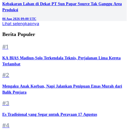
Kebakaran Lahan di Dekat PT Sun Papar Source Tak Ganggu Area
Produksi
06 Aug 2026 09:00 UTC
Lihat selengkapnya
Berita Populer
#1
KA BIAS Madiun-Solo Terkendala Teknis, Perjalanan Lima Kereta
Terlambat
#2
Mengaku Anak Korban, Napi Jalankan Penipuan Emas Murah dari
Balik Penjara
#3
Es Tradisional yang Segar untuk Perayaan 17 Agustus
#4