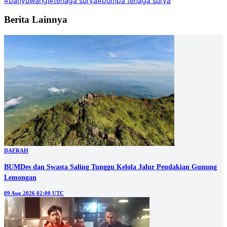
#banyuwangi
#tenaga surya
#pompa tenaga surya
Berita Lainnya
DAERAH
BUMDes dan Swasta Saling Tunggu Kelola Jalur Pendakian Gunung
Lemongan
09 Aug 2026 02:00 UTC