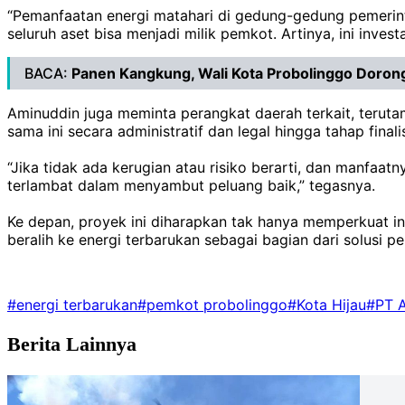
‎“Pemanfaatan energi matahari di gedung-gedung pemerint
seluruh aset bisa menjadi milik pemkot. Artinya, ini invest
BACA:
Panen Kangkung, Wali Kota Probolinggo Doro
‎‎Aminuddin juga meminta perangkat daerah terkait, ter
sama ini secara administratif dan legal hingga tahap finali
‎“Jika tidak ada kerugian atau risiko berarti, dan manfaat
terlambat dalam menyambut peluang baik,” tegasnya.
‎Ke depan, proyek ini diharapkan tak hanya memperkuat inf
beralih ke energi terbarukan sebagai bagian dari solusi pe
#energi terbarukan
#pemkot probolinggo
#Kota Hijau
#PT A
Berita Lainnya