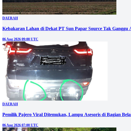
DAERAH
Kebakaran Lahan di Dekat PT Sun Papar Source Tak Ganggu 
06 Aug 2026 09:00 UTC
DAERAH
Pemilik Pajero Viral Ditemukan, Lampu Asesoris di Bagian Bel
06 Aug 2026 07:00 UTC