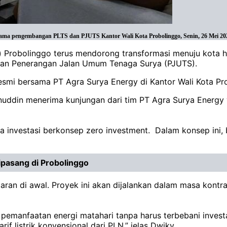
ama pengembangan PLTS dan PJUTS Kantor Wali Kota Probolinggo, Senin, 26 Mei 2025
 Probolinggo terus mendorong transformasi menuju kota hi
dan Penerangan Jalan Umum Tenaga Surya (PJUTS).
resmi bersama PT Agra Surya Energy di Kantor Wali Kota Pr
nuddin menerima kunjungan dari tim PT Agra Surya Energy 
nvestasi berkonsep zero investment. Dalam konsep ini, 
pasang di Probolinggo
an di awal. Proyek ini akan dijalankan dalam masa kontra
manfaatan energi matahari tanpa harus terbebani investasi 
if listrik konvensional dari PLN,” jelas Dwiky.