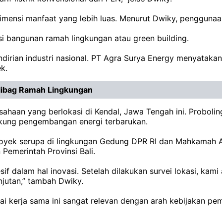
iki dimensi manfaat yang lebih luas. Menurut Dwiky, penggu
si bangunan ramah lingkungan atau green building.
andirian industri nasional. PT Agra Surya Energy menyat
k.
libag Ramah Lingkungan
sahaan yang berlokasi di Kendal, Jawa Tengah ini. Probolin
dukung pengembangan energi terbarukan.
oyek serupa di lingkungan Gedung DPR RI dan Mahkamah Ag
Pemerintah Provinsi Bali.
sif dalam hal inovasi. Setelah dilakukan survei lokasi, ka
njutan,” tambah Dwiky.
ilai kerja sama ini sangat relevan dengan arah kebijaka