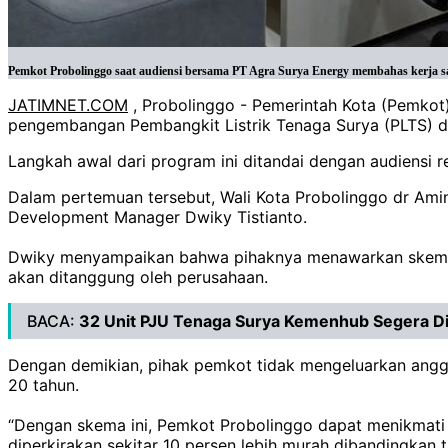
‎Pemkot Probolinggo saat audiensi bersama PT Agra Surya Energy membahas kerja s
JATIMNET.COM
, Probolinggo - Pemerintah Kota (Pemkot)
pengembangan Pembangkit Listrik Tenaga Surya (PLTS) 
‎Langkah awal dari program ini ditandai dengan audiensi 
‎Dalam pertemuan tersebut, Wali Kota Probolinggo dr Ami
Development Manager Dwiky Tistianto.
‎Dwiky menyampaikan bahwa pihaknya menawarkan skema i
akan ditanggung oleh perusahaan.
BACA:
32 Unit PJU Tenaga Surya Kemenhub Segera Di
Dengan demikian, pihak pemkot tidak mengeluarkan anggar
20 tahun.
‎“Dengan skema ini, Pemkot Probolinggo dapat menikmati pe
diperkirakan sekitar 10 persen lebih murah dibandingkan tar