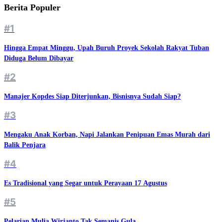
Berita Populer
#1
Hingga Empat Minggu, Upah Buruh Proyek Sekolah Rakyat Tuban
Diduga Belum Dibayar
#2
Manajer Kopdes Siap Diterjunkan, Bisnisnya Sudah Siap?
#3
Mengaku Anak Korban, Napi Jalankan Penipuan Emas Murah dari
Balik Penjara
#4
Es Tradisional yang Segar untuk Perayaan 17 Agustus
#5
Pelarian Mulia Wirjanto Tak Semanis Gula