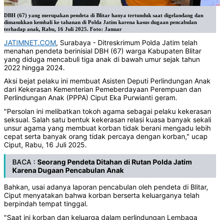
DBH (67) yang merupakan pendeta di Blitar hanya tertunduk saat digelandang dan
dimasukkan kembali ke tahanan di Polda Jatim karena kasus dugaan pencabulan
terhadap anak, Rabu, 16 Juli 2025. Foto: Januar
JATIMNET.COM
, Surabaya - Ditreskrimum Polda Jatim telah
menahan pendeta berinisial DBH (67) warga Kabupaten Blitar
yang diduga mencabuli tiga anak di bawah umur sejak tahun
2022 hingga 2024.
Aksi bejat pelaku ini membuat Asisten Deputi Perlindungan Anak
dari Kekerasan Kementerian Pemeberdayaan Perempuan dan
Perlindungan Anak (PPPA) Ciput Eka Purwianti geram.
"Persolan ini melibatkan tokoh agama sebagai pelaku kekerasan
seksual. Salah satu bentuk kekerasan relasi kuasa banyak sekali
unsur agama yang membuat korban tidak berani mengadu lebih
cepat serta banyak orang tidak percaya dengan korban," ucap
Ciput, Rabu, 16 Juli 2025.
BACA :
Seorang Pendeta Ditahan di Rutan Polda Jatim
Karena Dugaan Pencabulan Anak
Bahkan, usai adanya laporan pencabulan oleh pendeta di Blitar,
Ciput menyatakan bahwa korban berserta keluarganya telah
berpindah tempat tinggal.
"Saat ini korban dan keluarga dalam perlindungan Lembaga