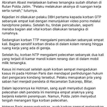
Abraham Abast menjelaskan bahwa tersangka sudah ditahan di
Rutan Polda Jatim. "Pelaku melakukan aksinya di ruangan kerja
serta rumah," tuturnya.
Kejadian ini dilakukan pelaku DBH pertama kepada korban GTP
sebanyak empat kali dengan menunjukkan video porno melalui
handphone
pelaku. Setelah itu, tindak pencabulan, seperti
meraba bagian alat vital korban dilakukan tersangka di
rumahnya.
Sedangkan korban TTP mengalami pencabulan sebanyak empat
kali. Bagian sensitif korban diraba di dalam kolam renang hingga
ruang kerja yang ada di gereja.
Setelah itu, korban NTP mengalami pelecehan sebanyak dua kali
yang terjadi di kamar mandi kolam renang dan di dalam mobil
milik tersangka.
Kasus ini mencuat setelah ayah korban sempat mengadukan
kasus ini pada Hotman Paris dan mendapat perlindungan hukum
dari pengacara kondang tersebut. Pelaku merupakan pria yang
saban hari menjadi pendeta di Kecamatan Sukorejo, Blitar.
Dalam laporannya ke Hotman, sang ayah menyebut dugaan
pelecehan oleh pendeta ini menimpa empat anaknya yang
berjenis kelamin perempuan. Namun, Polda Jatim menyebut
tengah menangani tiga korban pelecehan.
Hotman Paris mengungkapkan, ayah korban sempat melaporkan