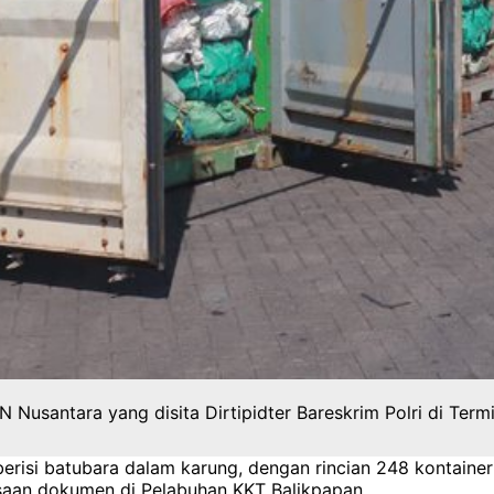
KN Nusantara yang disita Dirtipidter Bareskrim Polri di Te
erisi batubara dalam karung, dengan rincian 248 kontainer
saan dokumen di Pelabuhan KKT Balikpapan.