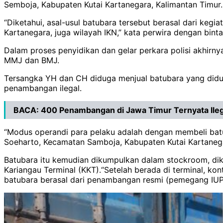
Semboja, Kabupaten Kutai Kartanegara, Kalimantan Timur
“Diketahui, asal-usul batubara tersebut berasal dari ke
Kartanegara, juga wilayah IKN,” kata perwira dengan binta
Dalam proses penyidikan dan gelar perkara polisi akhirn
MMJ dan BMJ.
Tersangka YH dan CH diduga menjual batubara yang didug
penambangan ilegal.
BACA:
400 Penambangan di Jawa Timur Ternyata Ileg
“Modus operandi para pelaku adalah dengan membeli batu
Soeharto, Kecamatan Samboja, Kabupaten Kutai Kartanegar
Batubara itu kemudian dikumpulkan dalam stockroom, dik
Kariangau Terminal (KKT).“Setelah berada di terminal, ko
batubara berasal dari penambangan resmi (pemegang IUP