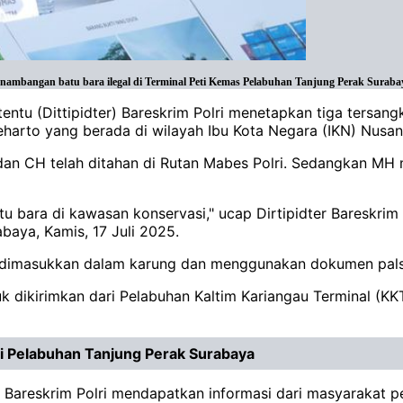
penambangan batu bara ilegal di Terminal Peti Kemas Pelabuhan Tanjung Perak Surabay
tentu (Dittipidter) Bareskrim Polri menetapkan tiga tersan
arto yang berada di wilayah Ibu Kota Negara (IKN) Nusant
 dan CH telah ditahan di Rutan Mabes Polri. Sedangkan MH
u bara di kawasan konservasi," ucap Dirtipidter Bareskrim 
baya, Kamis, 17 Juli 2025.
g dimasukkan dalam karung dan menggunakan dokumen pal
 dikirimkan dari Pelabuhan Kaltim Kariangau Terminal (KK
 di Pelabuhan Tanjung Perak Surabaya
r Bareskrim Polri mendapatkan informasi dari masyarakat 