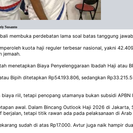
riy Susanto
mbali membuka perdebatan lama soal batas tanggung jawab
emperoleh kuota haji reguler terbesar nasional, yakni 42.4
n jemaah.
tah menetapkan Biaya Penyelenggaraan Ibadah Haji atau B
atau Bipih ditetapkan Rp54.193.806, sedangkan Rp33.215.559
biaya riil, tetapi penopang utamanya bukan subsidi APBN 
tapan awal. Dalam Bincang Outlook Haji 2026 di Jakarta, S
berjalan, tetapi titik rawan ada pada pelaksanaan di Arab 
ekarang sudah di atas Rp17.000. Avtur juga naik hampir dua 