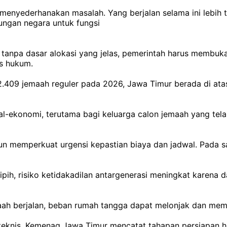
o menyederhanakan masalah. Yang berjalan selama ini lebih
kungan negara untuk fungsi
N tanpa dasar alokasi yang jelas, pemerintah harus memb
as hukum.
2.409 jemaah reguler pada 2026, Jawa Timur berada di at
sial-ekonomi, terutama bagi keluarga calon jemaah yang t
un memperkuat urgensi kepastian biaya dan jadwal. Pada s
Bipih, risiko ketidakadilan antargenerasi meningkat karena
maah berjalan, beban rumah tangga dapat melonjak dan me
eknis. Kemenag Jawa Timur mencatat tahapan persiapan haj