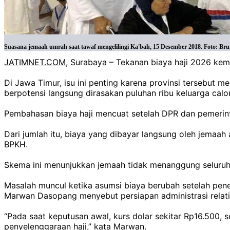
Suasana jemaah umrah saat tawaf mengelilingi Ka'bah, 15 Desember 2018. Foto: Bru
JATIMNET.COM
, Surabaya – Tekanan biaya haji 2026 ke
Di Jawa Timur, isu ini penting karena provinsi tersebut m
berpotensi langsung dirasakan puluhan ribu keluarga calo
Pembahasan biaya haji mencuat setelah DPR dan pemerin
Dari jumlah itu, biaya yang dibayar langsung oleh jemaah 
BPKH.
Skema ini menunjukkan jemaah tidak menanggung seluruh 
Masalah muncul ketika asumsi biaya berubah setelah pene
Marwan Dasopang menyebut persiapan administrasi relatif 
“Pada saat keputusan awal, kurs dolar sekitar Rp16.500, s
penyelenggaraan haji,” kata Marwan.