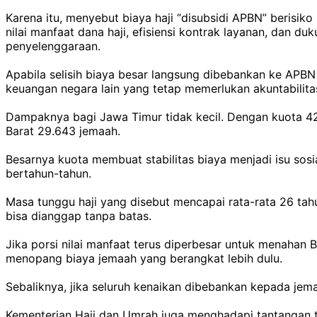
Karena itu, menyebut biaya haji “disubsidi APBN” berisik
nilai manfaat dana haji, efisiensi kontrak layanan, dan du
penyelenggaraan.
Apabila selisih biaya besar langsung dibebankan ke APB
keuangan negara lain yang tetap memerlukan akuntabilit
Dampaknya bagi Jawa Timur tidak kecil. Dengan kuota 4
Barat 29.643 jemaah.
Besarnya kuota membuat stabilitas biaya menjadi isu so
bertahun-tahun.
Masa tunggu haji yang disebut mencapai rata-rata 26 tah
bisa dianggap tanpa batas.
Jika porsi nilai manfaat terus diperbesar untuk menahan 
menopang biaya jemaah yang berangkat lebih dulu.
Sebaliknya, jika seluruh kenaikan dibebankan kepada je
Kementerian Haji dan Umrah juga menghadapi tantangan t