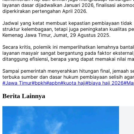
layanan dasar dijadwalkan Januari 2026, finalisasi akom
diperkirakan pertengahan April 2026.
Jadwal yang ketat membuat kepastian pembiayaan tidak bi
struktur kelembagaan, tetapi juga peningkatan kualitas 
Kemenag Jawa Timur, Jumat, 29 Agustus 2025.
Secara kritis, polemik ini memperlihatkan lemahnya bantal
layanan masyair sangat bergantung pada faktor eksternal
ditanggung efisiensi, berapa yang dapat memakai nilai ma
Sampai pemerintah menyerahkan hitungan final, jemaah 
terbuka sumber dan dasar hukum pembiayaan selisih agar
#Jawa Timur
#bpkh
#apbn
#kuota haji
#biaya haji 2026
#Ma
Berita Lainnya