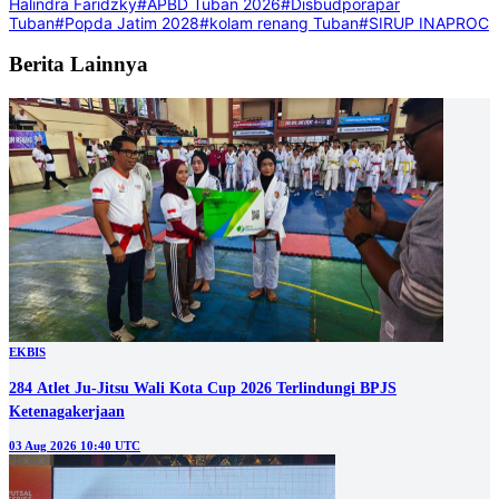
Halindra Faridzky
#APBD Tuban 2026
#Disbudporapar
Tuban
#Popda Jatim 2028
#kolam renang Tuban
#SIRUP INAPROC
Berita Lainnya
EKBIS
284 Atlet Ju-Jitsu Wali Kota Cup 2026 Terlindungi BPJS
Ketenagakerjaan
03 Aug 2026 10:40 UTC