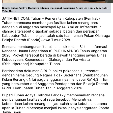
Bupati Tuban Aditya Halindra ditemui usai rapat paripurna Selasa 30 Juni 2026. Foto:
Zidni Ilman
JATIMNET.COM
, Tuban – Pemerintah Kabupaten (Pemkab)
Tuban berencana membangun fasilitas kolam renang baru
dengan nilai anggaran mencapai Rp14,3 miliar. Infrastruktur
olahraga tersebut disiapkan sebagai bagian dari persiapan
Kabupaten Tuban menjadi salah satu tuan rumah Pekan Olahraga
Pelajar Daerah (Popda) Jawa Timur 2028.
Rencana pembangunan itu telah masuk dalam Sistem Informasi
Rencana Umum Pengadaan (SIRUP) INAPROC Tahun Anggaran
2026. Proyek tersebut berada di bawah tanggung jawab Dinas
Kebudayaan, Kepemudaan, Olahraga, dan Pariwisata
(Disbudporapar) Kabupaten Tuban.
Berdasarkan dokumen SIRUP, paket pekerjaan itu tercatat
dengan nama Gedung Negara Tidak Sederhana (Pembangunan
Kolam Renang). Nilai pagu anggarannya mencapai Rp14,3 miliar
yang bersumber dari Anggaran Pendapatan dan Belanja Daerah
(APBD) Kabupaten Tuban Tahun Anggaran 2026.
Bupati Tuban Aditya Halindra Faridzky membenarkan rencana
pembangunan fasilitas olahraga tersebut. Menurutnya,
keberadaan kolam renang menjadi salah satu kebutuhan utama
apabila Tuban dipercaya menjadi lokasi penyelenggaraan Popda
Jawa Timur.