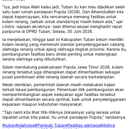
"Iya, jadi insya Allah kalau jadi, Tuban itu kan mau dijadikan salah
satu tuan rumah persiapan Popda (2028). Dan Alhamdulillah kita
dapat kepercayaan, kita rencananya memang fasilitas untuk
kolam renang, (sebab untuk standarnya) masih belum ada," ujar
Lindra -sapaan akrabnya- saat ditemui seusai menghadiri rapat
paripurna di DPRD Tuban, Selasa, 30 Juni 2026.
Ia menjelaskan, hingga saat ini Kabupaten Tuban belum memiliki
kolam renang yang memenuhi standar penyelenggaraan cabang
olahraga renang untuk ajang olahraga tingkat provinsi. Karena itu,
pembangunan fasilitas baru dinilai penting untuk melengkapi
sarana olahraga yang dibutuhkan.
Selain mendukung pelaksanaan Popda Jawa Timur 2028, kolam
renang tersebut juga diharapkan dapat dimanfaatkan sebagai
pusat pembinaan atlet renang daerah secara berkelanjutan.
Meski demikian, pemerintah daerah masih melakukan kajian
terkait lokasi pembangunan. Penentuan titik pembangunan akan
mempertimbangkan aspek kelayakan agar fasilitas tersebut
dapat dimanfaatkan secara optimal, baik untuk penyelenggaraan
kejuaraan maupun kebutuhan masyarakat.
"Tapi nanti kita lihat titik-titiknya (lokasinya) yang serasa untuk
tepatlah untuk kita pakai. Itu untuk persiapan Popda," tandasnya.
#tuban
#olahraga
#Pemkab Tuban
#fasilitas olahraga
#Aditya