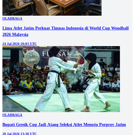
OLAHRAGA
Lima Atlet Jatim Perkuat Timnas Indonesia di World Cup Woodball
2026 Malaysia
24 Jul 2026 10:03 UTC
OLAHRAGA
Bupati Gresik Cup Jadi Ajang Seleksi Atlet Menuju Porprov Jatim
20 Jul 2026 13:30 UTC