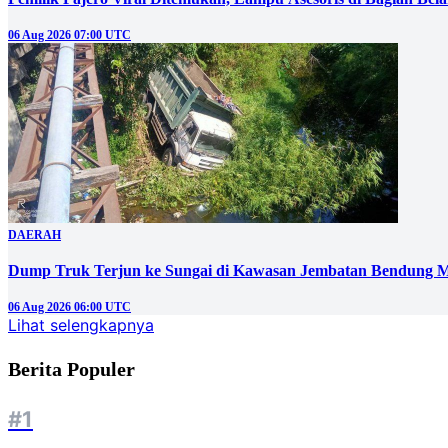
06 Aug 2026 07:00 UTC
DAERAH
Dump Truk Terjun ke Sungai di Kawasan Jembatan Bendung M
06 Aug 2026 06:00 UTC
Lihat selengkapnya
Berita Populer
#1