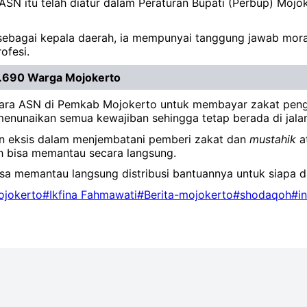
 ASN itu telah diatur dalam Peraturan Bupati (Perbup) Mo
sebagai kepala daerah, ia mempunyai tanggung jawab moral
ofesi.
1.690 Warga Mojokerto
ara ASN di Pemkab Mojokerto untuk membayar zakat pengha
nunaikan semua kewajiban sehingga tetap berada di jalan
in eksis dalam menjembatani pemberi zakat dan
mustahik
a
ah bisa memantau secara langsung.
 bisa memantau langsung distribusi bantuannya untuk siapa 
jokerto
#Ikfina Fahmawati
#Berita-mojokerto
#shodaqoh
#i