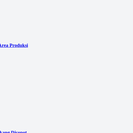
Area Produksi
akang Dicopot