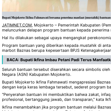
Bupati Mojokerto Ikfina Fahmawati bersama penerima manfaat (mustahik) bantuan 
JATIMNET.COM
, Mojokerto – Pemerintah Kabupaten (Pe
meluncurkan delapan program bantuan kepada penerima
Hal itu dilakukan sebagai upaya mengangkat perekonomi
Program bantuan yang diberikan kepada
mustahik
di anta
marbot Baznas berupa kepesertaan BPJS Ketenagakerjaan
BACA:
Bupati Ikfina Imbau Petani Padi Terus Manfaatk
Seluruh bantuan tersebut diserahkan secara simbolis oleh
Negara (ASN) Kabupaten Mojokerto.
Bupati Mojokerto Ikfina Fahmawati mengapresiasi Bazna
dengan kerja keras lembaga tersebut, sederet program ban
"Penyerahan bantuan ini membuktikan bahwa zakat, infaq 
profesional, bertanggung jawab, dan transparan," kata Ikf
Ikfina menambahkan jika program bantuan melalui Baznas 