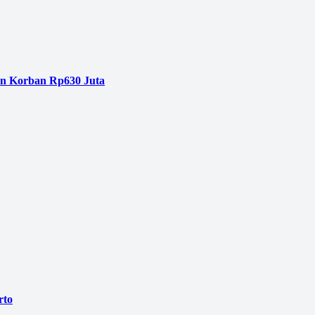
an Korban Rp630 Juta
rto