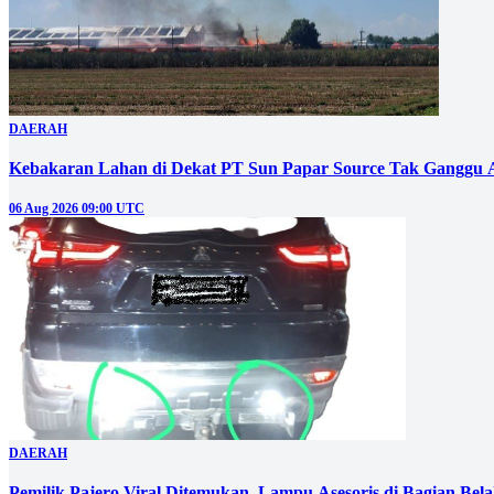
DAERAH
Kebakaran Lahan di Dekat PT Sun Papar Source Tak Ganggu 
06 Aug 2026 09:00 UTC
DAERAH
Pemilik Pajero Viral Ditemukan, Lampu Asesoris di Bagian Bel