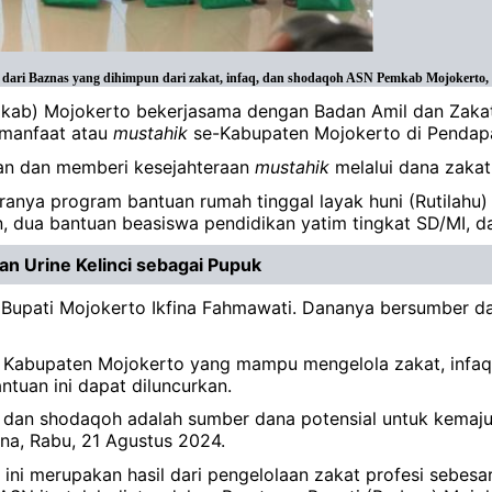
dari Baznas yang dihimpun dari zakat, infaq, dan shodaqoh ASN Pemkab Mojokerto, 
mkab) Mojokerto bekerjasama dengan Badan Amil dan Zaka
 manfaat atau
mustahik
se-Kabupaten Mojokerto di Pendap
an dan memberi kesejahteraan
mustahik
melalui dana zakat,
ranya program bantuan rumah tinggal layak huni (Rutilah
, dua bantuan beasiswa pendidikan yatim tingkat SD/MI, 
an Urine Kelinci sebagai Pupuk
 Bupati Mojokerto Ikfina Fahmawati. Dananya bersumber dar
s Kabupaten Mojokerto yang mampu mengelola zakat, infaq
tuan ini dapat diluncurkan.
dan shodaqoh adalah sumber dana potensial untuk kemajuan
ina, Rabu, 21 Agustus 2024.
ini merupakan hasil dari pengelolaan zakat profesi sebesa