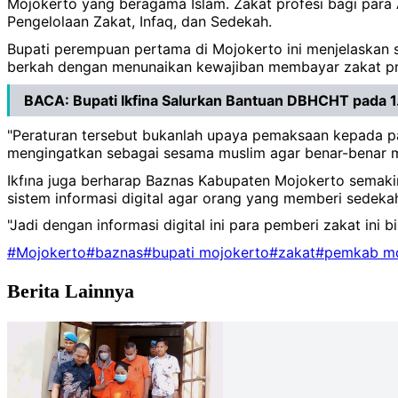
Mojokerto yang beragama Islam. Zakat profesi bagi para
Pengelolaan Zakat, Infaq, dan Sedekah.
Bupati perempuan pertama di Mojokerto ini menjelaskan 
berkah dengan menunaikan kewajiban membayar zakat pr
BACA:
Bupati Ikfina Salurkan Bantuan DBHCHT pada 
"Peraturan tersebut bukanlah upaya pemaksaan kepada p
mengingatkan sebagai sesama muslim agar benar-benar me
Ikfına juga berharap Baznas Kabupaten Mojokerto semak
sistem informasi digital agar orang yang memberi sedek
"Jadi dengan informasi digital ini para pemberi zakat ini
#Mojokerto
#baznas
#bupati mojokerto
#zakat
#pemkab mo
Berita Lainnya