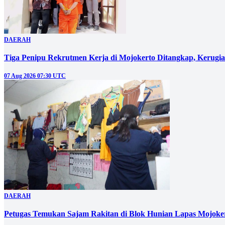
DAERAH
Tiga Penipu Rekrutmen Kerja di Mojokerto Ditangkap, Kerugi
07 Aug 2026 07:30 UTC
DAERAH
Petugas Temukan Sajam Rakitan di Blok Hunian Lapas Mojoke