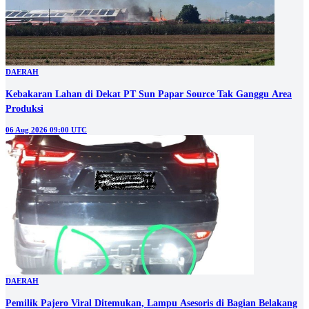
DAERAH
Kebakaran Lahan di Dekat PT Sun Papar Source Tak Ganggu Area
Produksi
06 Aug 2026 09:00 UTC
DAERAH
Pemilik Pajero Viral Ditemukan, Lampu Asesoris di Bagian Belakang