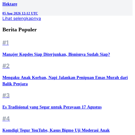
Hektare
05 Aug 2026 12:12 UTC
Lihat selengkapnya
Berita Populer
#1
Manajer Kopdes Siap Diterjunkan, Bisnisnya Sudah Siap?
#2
Mengaku Anak Korban, Napi Jalankan Penipuan Emas Murah dari
Balik Penjara
#3
Es Tradisional yang Segar untuk Perayaan 17 Agustus
#4
Komdigi Tegur YouTube, Kasus Bigmo Uji Moderasi Anak