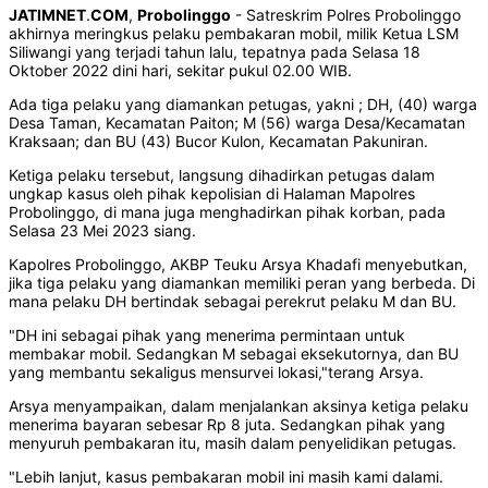
JATIMNET
.
COM
,
Probolinggo
- Satreskrim Polres Probolinggo
akhirnya meringkus pelaku pembakaran mobil, milik Ketua LSM
Siliwangi yang terjadi tahun lalu, tepatnya pada Selasa 18
Oktober 2022 dini hari, sekitar pukul 02.00 WIB.
Ada tiga pelaku yang diamankan petugas, yakni ; DH, (40) warga
Desa Taman, Kecamatan Paiton; M (56) warga Desa/Kecamatan
Kraksaan; dan BU (43) Bucor Kulon, Kecamatan Pakuniran.
Ketiga pelaku tersebut, langsung dihadirkan petugas dalam
ungkap kasus oleh pihak kepolisian di Halaman Mapolres
Probolinggo, di mana juga menghadirkan pihak korban, pada
Selasa 23 Mei 2023 siang.
Kapolres Probolinggo, AKBP Teuku Arsya Khadafi menyebutkan,
jika tiga pelaku yang diamankan memiliki peran yang berbeda. Di
mana pelaku DH bertindak sebagai perekrut pelaku M dan BU.
"DH ini sebagai pihak yang menerima permintaan untuk
membakar mobil. Sedangkan M sebagai eksekutornya, dan BU
yang membantu sekaligus mensurvei lokasi,"terang Arsya.
Arsya menyampaikan, dalam menjalankan aksinya ketiga pelaku
menerima bayaran sebesar Rp 8 juta. Sedangkan pihak yang
menyuruh pembakaran itu, masih dalam penyelidikan petugas.
"Lebih lanjut, kasus pembakaran mobil ini masih kami dalami.