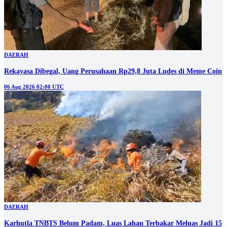
DAERAH
Rekayasa Dibegal, Uang Perusahaan Rp29,8 Juta Ludes di Meme Coin
06 Aug 2026 02:00 UTC
DAERAH
Karhutla TNBTS Belum Padam, Luas Lahan Terbakar Meluas Jadi 15