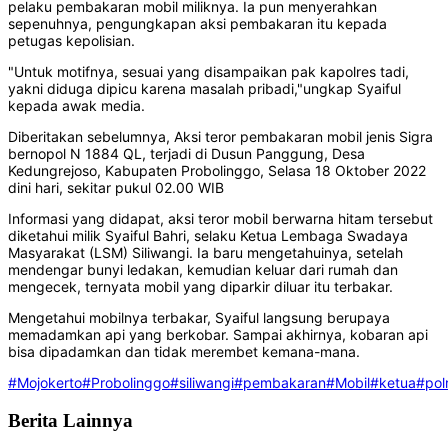
pelaku pembakaran mobil miliknya. Ia pun menyerahkan
sepenuhnya, pengungkapan aksi pembakaran itu kepada
petugas kepolisian.
"Untuk motifnya, sesuai yang disampaikan pak kapolres tadi,
yakni diduga dipicu karena masalah pribadi,"ungkap Syaiful
kepada awak media.
Diberitakan sebelumnya, Aksi teror pembakaran mobil jenis Sigra
bernopol N 1884 QL, terjadi di Dusun Panggung, Desa
Kedungrejoso, Kabupaten Probolinggo, Selasa 18 Oktober 2022
dini hari, sekitar pukul 02.00 WIB
Informasi yang didapat, aksi teror mobil berwarna hitam tersebut
diketahui milik Syaiful Bahri, selaku Ketua Lembaga Swadaya
Masyarakat (LSM) Siliwangi. Ia baru mengetahuinya, setelah
mendengar bunyi ledakan, kemudian keluar dari rumah dan
mengecek, ternyata mobil yang diparkir diluar itu terbakar.
Mengetahui mobilnya terbakar, Syaiful langsung berupaya
memadamkan api yang berkobar. Sampai akhirnya, kobaran api
bisa dipadamkan dan tidak merembet kemana-mana.
#Mojokerto
#Probolinggo
#siliwangi
#pembakaran
#Mobil
#ketua
#pol
Berita Lainnya