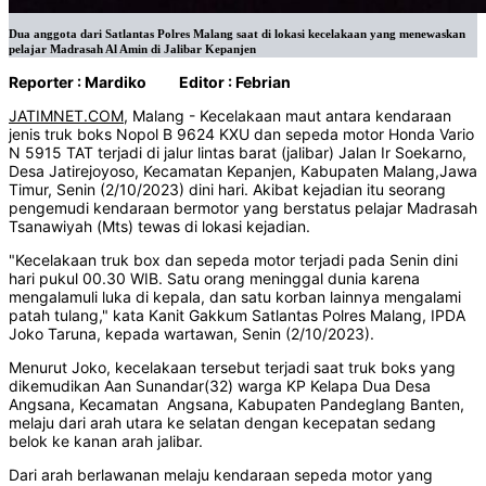
Dua anggota dari Satlantas Polres Malang saat di lokasi kecelakaan yang menewaskan
pelajar Madrasah Al Amin di Jalibar Kepanjen
Reporter : Mardiko Editor : Febrian
JATIMNET.COM,
Malang - Kecelakaan maut antara kendaraan
jenis truk boks Nopol B 9624 KXU dan sepeda motor Honda Vario
N 5915 TAT terjadi di jalur lintas barat (jalibar) Jalan Ir Soekarno,
Desa Jatirejoyoso, Kecamatan Kepanjen, Kabupaten Malang,Jawa
Timur, Senin (2/10/2023) dini hari. Akibat kejadian itu seorang
pengemudi kendaraan bermotor yang berstatus pelajar Madrasah
Tsanawiyah (Mts) tewas di lokasi kejadian.
"Kecelakaan truk box dan sepeda motor terjadi pada Senin dini
hari pukul 00.30 WIB. Satu orang meninggal dunia karena
mengalamuli luka di kepala, dan satu korban lainnya mengalami
patah tulang," kata Kanit Gakkum Satlantas Polres Malang, IPDA
Joko Taruna, kepada wartawan, Senin (2/10/2023).
Menurut Joko, kecelakaan tersebut terjadi saat truk boks yang
dikemudikan Aan Sunandar(32) warga KP Kelapa Dua Desa
Angsana, Kecamatan Angsana, Kabupaten Pandeglang Banten,
melaju dari arah utara ke selatan dengan kecepatan sedang
belok ke kanan arah jalibar.
Dari arah berlawanan melaju kendaraan sepeda motor yang