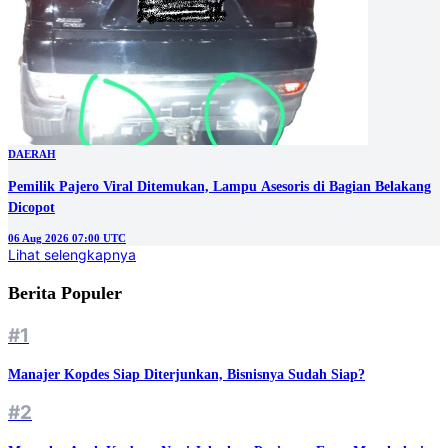
DAERAH
Pemilik Pajero Viral Ditemukan, Lampu Asesoris di Bagian Belakang
Dicopot
06 Aug 2026 07:00 UTC
Lihat selengkapnya
Berita Populer
#1
Manajer Kopdes Siap Diterjunkan, Bisnisnya Sudah Siap?
#2