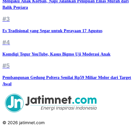
Mengaku Anak Korban, Napi Jalankan Penipuan Emas Murah dari
Balik Penjara
#3
Es Tradisional yang Segar untuk Perayaan 17 Agustus
#4
Komdigi Tegur YouTube, Kasus Bigmo Uji Moderasi Anak
#5
Pembangunan Gedung Poltera Senilai Rp59 Miliar Molor dari Target
Awal
© 2026 jatimnet.com