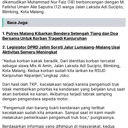
dikemudikan Muhammad Nur Faiz (18) berboncengan dengan M.
Fatkhul Umam Alie Saputra (12) warga Jalan Laksda Adi Sucipto,
Blimbing, Kota Malang.
Baca Juga:
1.
Polres Malang Kibarkan Bendera Setengah Tiang dan Doa
Bersama Untuk Korban Tragedi Kanjuruhan
2.
Legislator DPRD Jatim Soroti Jalur Lumajang-Malang Usai
Aktivitas Semeru Meningkat
"Kedua korban kakak beradik. Dari identitas korban tercatat
sebagai siswa Mts Al Amin, Jalan Laksda Adi Sucipto, Blimbing,
Kota Malang. Kedua korban sudah kita larikan ke RSUD
Kanjuruhan Kepanjen,"ungkap Joko.
Dari hasil olah TKP, kecelakaan terjadi karena pengemudi truk
tidak memberikan prioritas ke kendaraan yang berjalan lurus saat
akan berbelok ke kanan. Akibatnya terjadi tabrak samping
dengan pengendara sepeda motor.
"Pengemudi dan barang bukti kendaraan yang terlibat
kecelakaan sudah kita amankan. Sampai saat ini kami masih
melakukan pemeriksaan pengemudi truk box," pungkasnya.
Berdasarkan informasi yang dihimpun di masyarakat, kedua