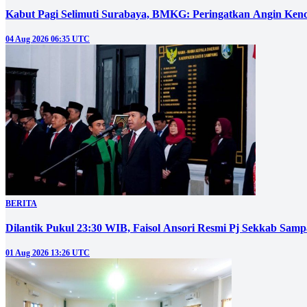
Kabut Pagi Selimuti Surabaya, BMKG: Peringatkan Angin Ken
04 Aug 2026 06:35 UTC
BERITA
Dilantik Pukul 23:30 WIB, Faisol Ansori Resmi Pj Sekkab Sam
01 Aug 2026 13:26 UTC