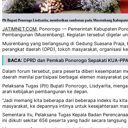
Plt Bupati Ponorogo Lisdyarita, memberikan sambutan pada Musrenbang Kabupaten
JATIMNET.COM
, Ponorogo — Pemerintah Kabupaten Pon
Pembangunan (Musrenbang). Kegiatan tersebut digelar u
Musrenbang yang berlangsung di Gedung Suasana Praja, Kam
perangkat daerah (OPD), tokoh masyarakat, organisasi k
BACA:
DPRD dan Pemkab Ponorogo Sepakati KUA-PPAS
Dalam forum tersebut, para peserta diberi kesempatan
daerah menilai partisipasi berbagai elemen masyarakat p
Pelaksana Tugas (Plt) Bupati Ponorogo, Lisdyarita, men
arah kebijakan pembangunan ke depan.
“Jadi memang kita beberapa dari beberapa indeks itu kit
masyarakat, ke depannya intinya untuk kesejahteraan masy
Sementara itu, Pelaksana Tugas Kepala Badan Perencanaa
ini diikuti sekitar 656 peserta yang hadir secara langsun