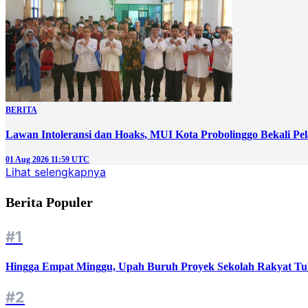
BERITA
‎Lawan Intoleransi dan Hoaks, MUI Kota Probolinggo Bekali Pelaj
01 Aug 2026 11:59 UTC
Lihat selengkapnya
Berita Populer
#1
Hingga Empat Minggu, Upah Buruh Proyek Sekolah Rakyat Tu
#2