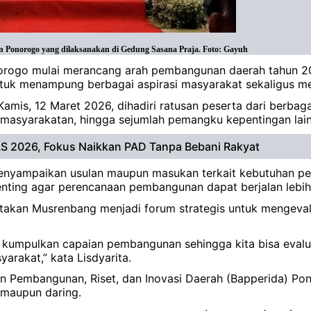
 Ponorogo yang dilaksanakan di Gedung Sasana Praja. Foto: Gayuh
orogo mulai merancang arah pembangunan daerah tahun 2
ntuk menampung berbagai aspirasi masyarakat sekaligus m
is, 12 Maret 2026, dihadiri ratusan peserta dari berbagai 
emasyarakatan, hingga sejumlah pemangku kepentingan lai
 2026, Fokus Naikkan PAD Tanpa Bebani Rakyat
 menyampaikan usulan maupun masukan terkait kebutuhan 
enting agar perencanaan pembangunan dapat berjalan lebih
gatakan Musrenbang menjadi forum strategis untuk menge
a kumpulkan capaian pembangunan sehingga kita bisa evalua
arakat,” kata Lisdyarita.
n Pembangunan, Riset, dan Inovasi Daerah (Bapperida) Po
g maupun daring.