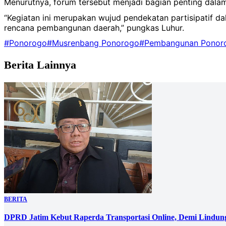
Menurutnya, forum tersebut menjadi bagian penting dala
“Kegiatan ini merupakan wujud pendekatan partisipati
rencana pembangunan daerah,” pungkas Luhur.
#Ponorogo
#Musrenbang Ponorogo
#Pembangunan Ponor
Berita Lainnya
BERITA
DPRD Jatim Kebut Raperda Transportasi Online, Demi Lindung