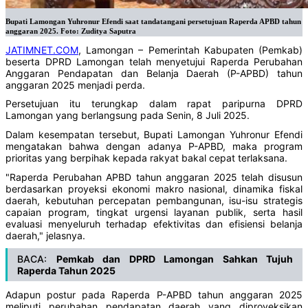
Bupati Lamongan Yuhronur Efendi saat tandatangani persetujuan Raperda APBD tahun
anggaran 2025. Foto: Zuditya Saputra
JATIMNET.COM
, Lamongan – Pemerintah Kabupaten (Pemkab)
beserta DPRD Lamongan telah menyetujui Raperda Perubahan
Anggaran Pendapatan dan Belanja Daerah (P-APBD) tahun
anggaran 2025 menjadi perda.
Persetujuan itu terungkap dalam rapat paripurna DPRD
Lamongan yang berlangsung pada Senin, 8 Juli 2025.
Dalam kesempatan tersebut, Bupati Lamongan Yuhronur Efendi
mengatakan bahwa dengan adanya P-APBD, maka program
prioritas yang berpihak kepada rakyat bakal cepat terlaksana.
"Raperda Perubahan APBD tahun anggaran 2025 telah disusun
berdasarkan proyeksi ekonomi makro nasional, dinamika fiskal
daerah, kebutuhan percepatan pembangunan, isu-isu strategis
capaian program, tingkat urgensi layanan publik, serta hasil
evaluasi menyeluruh terhadap efektivitas dan efisiensi belanja
daerah," jelasnya.
BACA:
Pemkab dan DPRD Lamongan Sahkan Tujuh
Raperda Tahun 2025
Adapun postur pada Raperda P-APBD tahun anggaran 2025
meliputi perubahan pendapatan daerah yang diproyeksikan