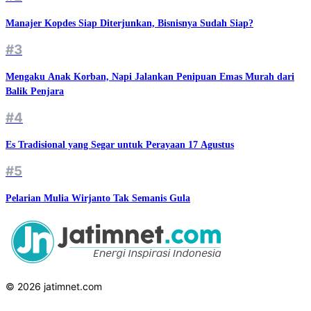
Manajer Kopdes Siap Diterjunkan, Bisnisnya Sudah Siap?
#3
Mengaku Anak Korban, Napi Jalankan Penipuan Emas Murah dari
Balik Penjara
#4
Es Tradisional yang Segar untuk Perayaan 17 Agustus
#5
Pelarian Mulia Wirjanto Tak Semanis Gula
© 2026 jatimnet.com