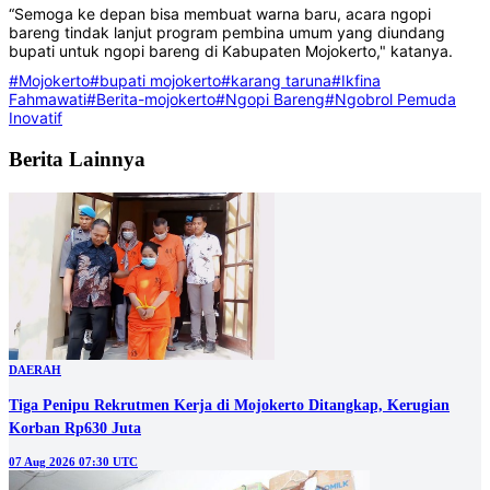
“Semoga ke depan bisa membuat warna baru, acara ngopi
bareng tindak lanjut program pembina umum yang diundang
bupati untuk ngopi bareng di Kabupaten Mojokerto," katanya.
#Mojokerto
#bupati mojokerto
#karang taruna
#Ikfina
Fahmawati
#Berita-mojokerto
#Ngopi Bareng
#Ngobrol Pemuda
Inovatif
Berita Lainnya
DAERAH
Tiga Penipu Rekrutmen Kerja di Mojokerto Ditangkap, Kerugian
Korban Rp630 Juta
07 Aug 2026 07:30 UTC