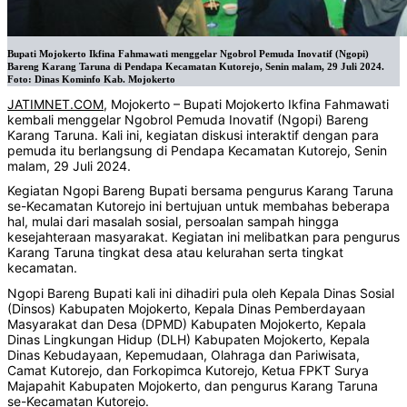
Bupati Mojokerto Ikfina Fahmawati menggelar Ngobrol Pemuda Inovatif (Ngopi)
Bareng Karang Taruna di Pendapa Kecamatan Kutorejo, Senin malam, 29 Juli 2024.
Foto: Dinas Kominfo Kab. Mojokerto
JATIMNET.COM
, Mojokerto – Bupati Mojokerto Ikfina Fahmawati
kembali menggelar Ngobrol Pemuda Inovatif (Ngopi) Bareng
Karang Taruna. Kali ini, kegiatan diskusi interaktif dengan para
pemuda itu berlangsung di Pendapa Kecamatan Kutorejo, Senin
malam, 29 Juli 2024.
Kegiatan Ngopi Bareng Bupati bersama pengurus Karang Taruna
se-Kecamatan Kutorejo ini bertujuan untuk membahas beberapa
hal, mulai dari masalah sosial, persoalan sampah hingga
kesejahteraan masyarakat. Kegiatan ini melibatkan para pengurus
Karang Taruna tingkat desa atau kelurahan serta tingkat
kecamatan.
Ngopi Bareng Bupati kali ini dihadiri pula oleh Kepala Dinas Sosial
(Dinsos) Kabupaten Mojokerto, Kepala Dinas Pemberdayaan
Masyarakat dan Desa (DPMD) Kabupaten Mojokerto, Kepala
Dinas Lingkungan Hidup (DLH) Kabupaten Mojokerto, Kepala
Dinas Kebudayaan, Kepemudaan, Olahraga dan Pariwisata,
Camat Kutorejo, dan Forkopimca Kutorejo, Ketua FPKT Surya
Majapahit Kabupaten Mojokerto, dan pengurus Karang Taruna
se-Kecamatan Kutorejo.