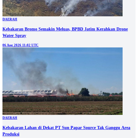
DAERAH
Kebakaran Bromo Semakin Meluas, BPBD Jatim Kerahkan Drone
Water Spray
06 Aug 2026 11:02 UTC
DAERAH
Kebakaran Lahan di Dekat PT Sun Papar Source Tak Ganggu Area
Produksi