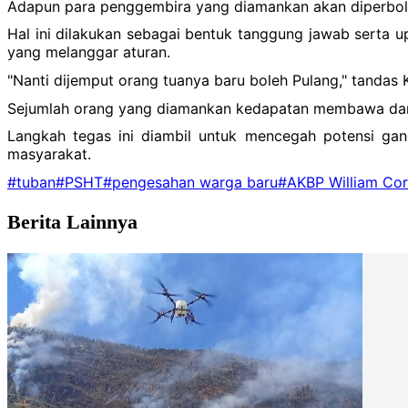
Adapun para penggembira yang diamankan akan diperbole
Hal ini dilakukan sebagai bentuk tanggung jawab serta u
yang melanggar aturan.
"Nanti dijemput orang tuanya baru boleh Pulang," tandas 
Sejumlah orang yang diamankan kedapatan membawa dan 
Langkah tegas ini diambil untuk mencegah potensi ga
masyarakat.
#tuban
#PSHT
#pengesahan warga baru
#AKBP William Cor
Berita Lainnya