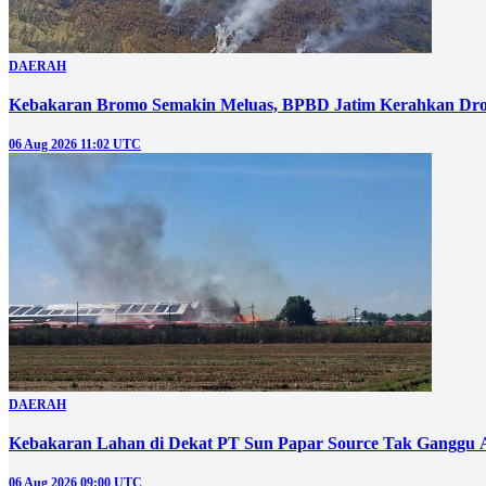
DAERAH
Kebakaran Bromo Semakin Meluas, BPBD Jatim Kerahkan Dro
06 Aug 2026 11:02 UTC
DAERAH
Kebakaran Lahan di Dekat PT Sun Papar Source Tak Ganggu 
06 Aug 2026 09:00 UTC