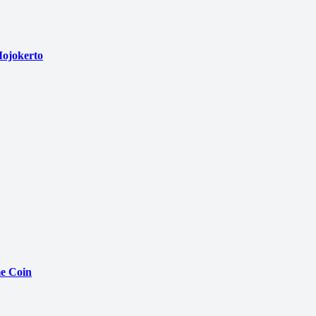
ojokerto
e Coin