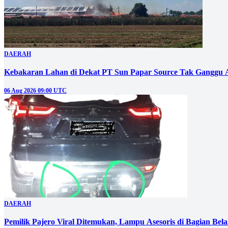
DAERAH
Kebakaran Lahan di Dekat PT Sun Papar Source Tak Ganggu 
06 Aug 2026 09:00 UTC
DAERAH
Pemilik Pajero Viral Ditemukan, Lampu Asesoris di Bagian Bel