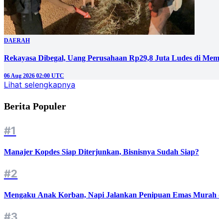
DAERAH
Rekayasa Dibegal, Uang Perusahaan Rp29,8 Juta Ludes di Mem
06 Aug 2026 02:00 UTC
Lihat selengkapnya
Berita Populer
#1
Manajer Kopdes Siap Diterjunkan, Bisnisnya Sudah Siap?
#2
Mengaku Anak Korban, Napi Jalankan Penipuan Emas Murah d
#3