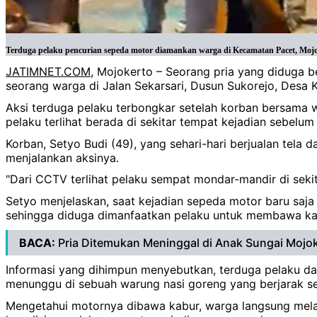
Terduga pelaku pencurian sepeda motor diamankan warga di Kecamatan Pacet, Mojo
JATIMNET.COM
, Mojokerto – Seorang pria yang diduga 
seorang warga di Jalan Sekarsari, Dusun Sukorejo, Desa K
Aksi terduga pelaku terbongkar setelah korban bersama 
pelaku terlihat berada di sekitar tempat kejadian sebel
Korban, Setyo Budi (49), yang sehari-hari berjualan te
menjalankan aksinya.
"Dari CCTV terlihat pelaku sempat mondar-mandir di sekit
Setyo menjelaskan, saat kejadian sepeda motor baru sa
sehingga diduga dimanfaatkan pelaku untuk membawa kab
BACA:
Pria Ditemukan Meninggal di Anak Sungai Mojoke
Informasi yang dihimpun menyebutkan, terduga pelaku da
menunggu di sebuah warung nasi goreng yang berjarak sek
Mengetahui motornya dibawa kabur, warga langsung mela