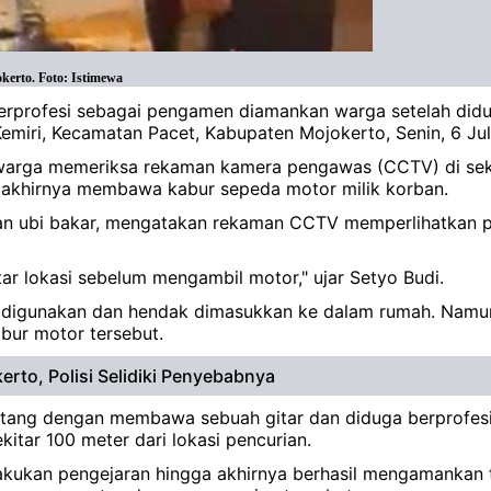
kerto. Foto: Istimewa
berprofesi sebagai pengamen diamankan warga setelah did
emiri, Kecamatan Pacet, Kabupaten Mojokerto, Senin, 6 Jul
warga memeriksa rekaman kamera pengawas (CCTV) di sekit
um akhirnya membawa kabur sepeda motor milik korban.
la dan ubi bakar, mengatakan rekaman CCTV memperlihatkan
ar lokasi sebelum mengambil motor," ujar Setyo Budi.
ja digunakan dan hendak dimasukkan ke dalam rumah. Namu
ur motor tersebut.
rto, Polisi Selidiki Penyebabnya
tang dengan membawa sebuah gitar dan diduga berprofesi s
itar 100 meter dari lokasi pencurian.
kukan pengejaran hingga akhirnya berhasil mengamankan 