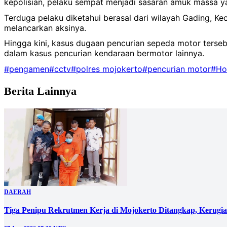
kepolisian, pelaku sempat menjadi sasaran amuk massa y
Terduga pelaku diketahui berasal dari wilayah Gading, 
melancarkan aksinya.
Hingga kini, kasus dugaan pencurian sepeda motor terseb
dalam kasus pencurian kendaraan bermotor lainnya.
#pengamen
#cctv
#polres mojokerto
#pencurian motor
#Ho
Berita Lainnya
DAERAH
Tiga Penipu Rekrutmen Kerja di Mojokerto Ditangkap, Kerugi