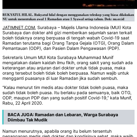
RUKYATUL HILAL. Rukyatul hilal dengan menggunakan teleskop yang biasa dilakukan
NU untuk menentukan awal 1 Ramadan atau 1 Syawal setiap tahun. Dok: nu.or.id
JATIMNET.COM
, Surabaya – Majelis Ulama Indonesia (MUI) Kota
Surabaya dan dokter ahli gizi memberikan sejumlah saran terkait
boleh tidaknya orang berpuasa di tengah wabah Covid-19 saat
Ramadan terutama bagi Orang Tanpa Gejala (OTG), Orang Dalam
Pemantauan (ODP), dan Pasien Dalam Pengawasan (PDP).
Sekretaris Umum MUI Kota Surabaya Muhammad Munif
mengatakan dalam kaidah ilmu fikih, orang sakit yang sudah ada
keterangan atau anjuran dari dokter untuk tidak puasa, maka
orang tersebut boleh tidak boleh berpuasa. Namun wajib untuk
mengganti puasanya di luar Ramadan jika sudah sembuh.
“Kalau menurut tim medis atau dokter tidak boleh puasa, maka
sudah tidak boleh puasa. Itu berlaku pada semuanya, baik OTG,
ODP, maupun PDP dan yang sudah positif Covid-19,” kata Munif,
Rabu, 22 April 2020.
BACA JUGA:
Ramadan dan Lebaran, Warga Surabaya
Diimbau Tak Mudik
Namun menurutnya, apabila orang itu belum tersentuh
penanganan medis oleh dokter dan kondisinya sehat, maka wajib