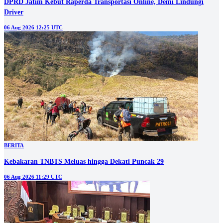
DPRD Jatim Kebut Raperda Transportasi Online, Demi Lindungi
Driver
06 Aug 2026 12:25 UTC
BERITA
Kebakaran TNBTS Meluas hingga Dekati Puncak 29
06 Aug 2026 11:29 UTC