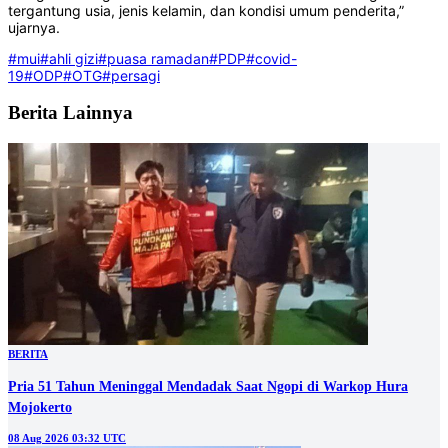
tergantung usia, jenis kelamin, dan kondisi umum penderita,”
ujarnya.
#mui
#ahli gizi
#puasa ramadan
#PDP
#covid-
19
#ODP
#OTG
#persagi
Berita Lainnya
BERITA
Pria 51 Tahun Meninggal Mendadak Saat Ngopi di Warkop Hura
Mojokerto
08 Aug 2026 03:32 UTC