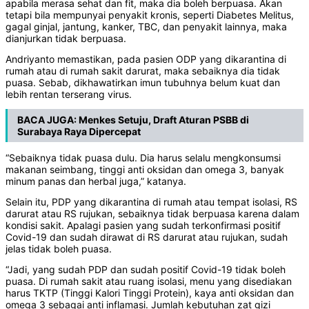
apabila merasa sehat dan fit, maka dia boleh berpuasa. Akan
tetapi bila mempunyai penyakit kronis, seperti Diabetes Melitus,
gagal ginjal, jantung, kanker, TBC, dan penyakit lainnya, maka
dianjurkan tidak berpuasa.
Andriyanto memastikan, pada pasien ODP yang dikarantina di
rumah atau di rumah sakit darurat, maka sebaiknya dia tidak
puasa. Sebab, dikhawatirkan imun tubuhnya belum kuat dan
lebih rentan terserang virus.
BACA JUGA:
Menkes Setuju, Draft Aturan PSBB di
Surabaya Raya Dipercepat
“Sebaiknya tidak puasa dulu. Dia harus selalu mengkonsumsi
makanan seimbang, tinggi anti oksidan dan omega 3, banyak
minum panas dan herbal juga,” katanya.
Selain itu, PDP yang dikarantina di rumah atau tempat isolasi, RS
darurat atau RS rujukan, sebaiknya tidak berpuasa karena dalam
kondisi sakit. Apalagi pasien yang sudah terkonfirmasi positif
Covid-19 dan sudah dirawat di RS darurat atau rujukan, sudah
jelas tidak boleh puasa.
“Jadi, yang sudah PDP dan sudah positif Covid-19 tidak boleh
puasa. Di rumah sakit atau ruang isolasi, menu yang disediakan
harus TKTP (Tinggi Kalori Tinggi Protein), kaya anti oksidan dan
omega 3 sebagai anti inflamasi. Jumlah kebutuhan zat gizi