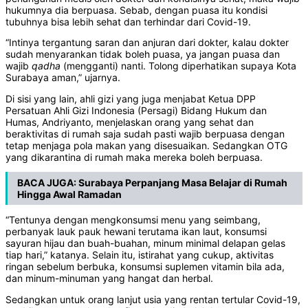
hukumnya dia berpuasa. Sebab, dengan puasa itu kondisi
tubuhnya bisa lebih sehat dan terhindar dari Covid-19.
“Intinya tergantung saran dan anjuran dari dokter, kalau dokter
sudah menyarankan tidak boleh puasa, ya jangan puasa dan
wajib
qadha
(mengganti) nanti. Tolong diperhatikan supaya Kota
Surabaya aman,” ujarnya.
Di sisi yang lain, ahli gizi yang juga menjabat Ketua DPP
Persatuan Ahli Gizi Indonesia (Persagi) Bidang Hukum dan
Humas, Andriyanto, menjelaskan orang yang sehat dan
beraktivitas di rumah saja sudah pasti wajib berpuasa dengan
tetap menjaga pola makan yang disesuaikan. Sedangkan OTG
yang dikarantina di rumah maka mereka boleh berpuasa.
BACA JUGA:
Surabaya Perpanjang Masa Belajar di Rumah
Hingga Awal Ramadan
“Tentunya dengan mengkonsumsi menu yang seimbang,
perbanyak lauk pauk hewani terutama ikan laut, konsumsi
sayuran hijau dan buah-buahan, minum minimal delapan gelas
tiap hari,” katanya. Selain itu, istirahat yang cukup, aktivitas
ringan sebelum berbuka, konsumsi suplemen vitamin bila ada,
dan minum-minuman yang hangat dan herbal.
Sedangkan untuk orang lanjut usia yang rentan tertular Covid-19,