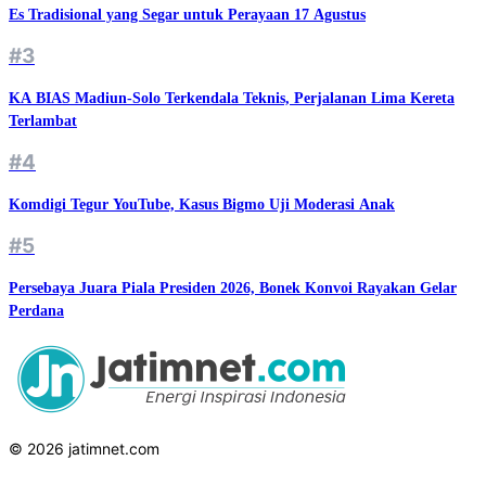
Es Tradisional yang Segar untuk Perayaan 17 Agustus
#3
KA BIAS Madiun-Solo Terkendala Teknis, Perjalanan Lima Kereta
Terlambat
#4
Komdigi Tegur YouTube, Kasus Bigmo Uji Moderasi Anak
#5
Persebaya Juara Piala Presiden 2026, Bonek Konvoi Rayakan Gelar
Perdana
© 2026 jatimnet.com