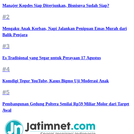
Manajer Kopdes Siap Diterjunkan, Bisnisnya Sudah Siap?
#2
Mengaku Anak Korban, Napi Jalankan Penipuan Emas Murah dari
Balik Penjara
#3
Es Tradisional yang Segar untuk Perayaan 17 Agustus
#4
Komdigi Tegur YouTube, Kasus Bigmo Uji Moderasi Anak
#5
Pembangunan Gedung Poltera Senilai Rp59 Miliar Molor dari Target
Awal