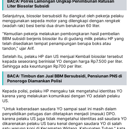
BACA:
Polres Lamongan Ungkap Penimbunan Ratusan
Liter Biosolar Subsidi
Selanjutnya, biosolar bersubsidi itu diangkut oleh pekerja pelaku
menggunakan sepeda motor yang dilengkapi dengan
rengkek
(wadah rak) besi berisi dua drum berukuran 60 liter.
"Kemudian pekerja melakukan pembongkaran hasil pembelian
BBM subsidi berjenis biosolar itu di gudang milik pelaku HP yang
telah disediakan tempat penampungan berupa boks atau
tandon," ujar Arif.
Setelah itu, pelaku HP dan US menjual Kembali biosolar tersebut
kepada seseorang berinisial YO dengan harga Rp7.500 per liter.
Sehingga ada keuntungan Rp700 per liter.
BACA:
Timbun dan Jual BBM Bersubsidi, Pensiunan PNS di
Ponorogo Diamankan Polisi
Kepada polisi, pelaku HP mengaku tak mengetahui identitas YO
karena yang melakukan komunikasi dengan YO adalah pelaku
US.
"Untuk keberadaan saudara YO sampai saat ini masih dalam
penyelidikan petugas dan ditetapkan menjadi (masuk) DPO.
karena pelaku US juga tidak mengetahui identitas asli saudara YO
dikarenakan pelaku US baru kenal dengan saudara YO di salah
satu warung kopi di Kecamatan Widang, Kabupaten Tuban," kata