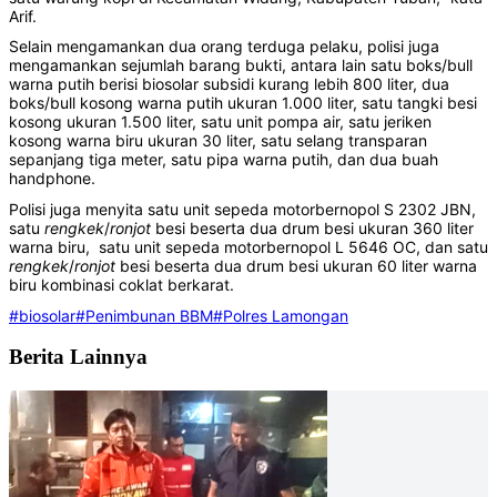
Arif.
Selain mengamankan dua orang terduga pelaku, polisi juga
mengamankan sejumlah barang bukti, antara lain satu boks/bull
warna putih berisi biosolar subsidi kurang lebih 800 liter, dua
boks/bull kosong warna putih ukuran 1.000 liter, satu tangki besi
kosong ukuran 1.500 liter, satu unit pompa air, satu jeriken
kosong warna biru ukuran 30 liter, satu selang transparan
sepanjang tiga meter, satu pipa warna putih, dan dua buah
handphone.
Polisi juga menyita satu unit sepeda motorbernopol S 2302 JBN,
satu
rengkek
/
ronjot
besi beserta dua drum besi ukuran 360 liter
warna biru, satu unit sepeda motorbernopol L 5646 OC, dan satu
rengkek
/
ronjot
besi beserta dua drum besi ukuran 60 liter warna
biru kombinasi coklat berkarat.
#biosolar
#Penimbunan BBM
#Polres Lamongan
Berita Lainnya