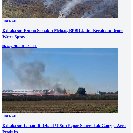
DAERAH
Kebakaran Bromo Semakin Meluas, BPBD Jatim Kerahkan Drone
Water Spray
06 Aug 2026 11:02 UTC
DAERAH
Kebakaran Lahan di Dekat PT Sun Papar Source Tak Ganggu Area
Produksi