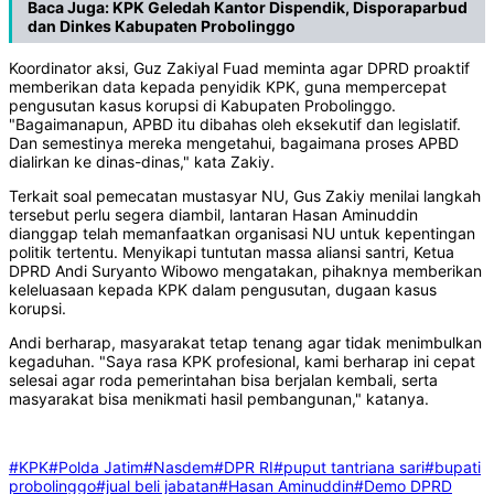
Baca Juga:
KPK Geledah Kantor Dispendik, Disporaparbud
dan Dinkes Kabupaten Probolinggo
Koordinator aksi, Guz Zakiyal Fuad meminta agar DPRD proaktif
memberikan data kepada penyidik KPK, guna mempercepat
pengusutan kasus korupsi di Kabupaten Probolinggo.
"Bagaimanapun, APBD itu dibahas oleh eksekutif dan legislatif.
Dan semestinya mereka mengetahui, bagaimana proses APBD
dialirkan ke dinas-dinas," kata Zakiy.
Terkait soal pemecatan mustasyar NU, Gus Zakiy menilai langkah
tersebut perlu segera diambil, lantaran Hasan Aminuddin
dianggap telah memanfaatkan organisasi NU untuk kepentingan
politik tertentu. Menyikapi tuntutan massa aliansi santri, Ketua
DPRD Andi Suryanto Wibowo mengatakan, pihaknya memberikan
keleluasaan kepada KPK dalam pengusutan, dugaan kasus
korupsi.
Andi berharap, masyarakat tetap tenang agar tidak menimbulkan
kegaduhan. "Saya rasa KPK profesional, kami berharap ini cepat
selesai agar roda pemerintahan bisa berjalan kembali, serta
masyarakat bisa menikmati hasil pembangunan," katanya.
#KPK
#Polda Jatim
#Nasdem
#DPR RI
#puput tantriana sari
#bupati
probolinggo
#jual beli jabatan
#Hasan Aminuddin
#Demo DPRD