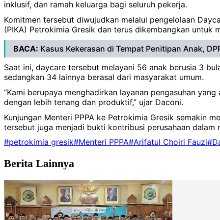
inklusif, dan ramah keluarga bagi seluruh pekerja.
Komitmen tersebut diwujudkan melalui pengelolaan Daycare
(PIKA) Petrokimia Gresik dan terus dikembangkan untuk 
BACA:
Kasus Kekerasan di Tempat Penitipan Anak, DP
Saat ini, daycare tersebut melayani 56 anak berusia 3 bu
sedangkan 34 lainnya berasal dari masyarakat umum.
“Kami berupaya menghadirkan layanan pengasuhan yang a
dengan lebih tenang dan produktif,” ujar Daconi.
Kunjungan Menteri PPPA ke Petrokimia Gresik semakin mem
tersebut juga menjadi bukti kontribusi perusahaan dalam
#petrokimia gresik
#Menteri PPPA
#Arifatul Choiri Fauzi
#Da
Berita Lainnya