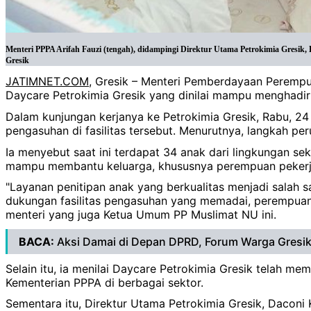
Menteri PPPA Arifah Fauzi (tengah), didampingi Direktur Utama Petrokimia Gresik,
Gresik
JATIMNET.COM
, Gresik – Menteri Pemberdayaan Perempua
Daycare Petrokimia Gresik yang dinilai mampu menghadirk
Dalam kunjungan kerjanya ke Petrokimia Gresik, Rabu, 24
pengasuhan di fasilitas tersebut. Menurutnya, langkah p
Ia menyebut saat ini terdapat 34 anak dari lingkungan se
mampu membantu keluarga, khususnya perempuan pekerja,
"Layanan penitipan anak yang berkualitas menjadi salah 
dukungan fasilitas pengasuhan yang memadai, perempua
menteri yang juga Ketua Umum PP Muslimat NU ini.
BACA:
Aksi Damai di Depan DPRD, Forum Warga Gresik
Selain itu, ia menilai Daycare Petrokimia Gresik telah 
Kementerian PPPA di berbagai sektor.
Sementara itu, Direktur Utama Petrokimia Gresik, Daco