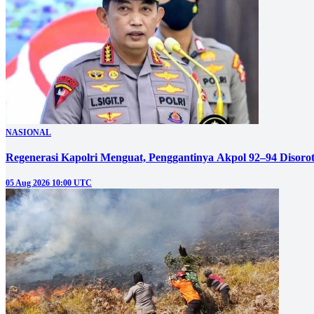
NASIONAL
Regenerasi Kapolri Menguat, Penggantinya Akpol 92–94 Disoro
05 Aug 2026 10:00 UTC