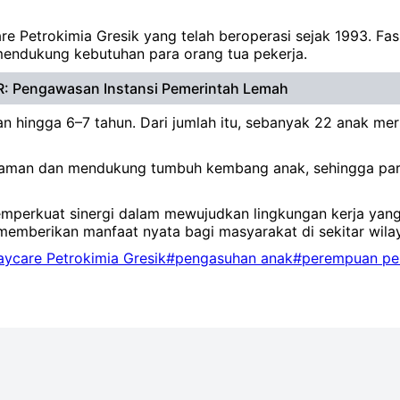
 Petrokimia Gresik yang telah beroperasi sejak 1993. Fasil
mendukung kebutuhan para orang tua pekerja.
R: Pengawasan Instansi Pemerintah Lemah
lan hingga 6–7 tahun. Dari jumlah itu, sebanyak 22 anak me
man dan mendukung tumbuh kembang anak, sehingga para o
perkuat sinergi dalam mewujudkan lingkungan kerja yang r
 memberikan manfaat nyata bagi masyarakat di sekitar wila
ycare Petrokimia Gresik
#pengasuhan anak
#perempuan pe