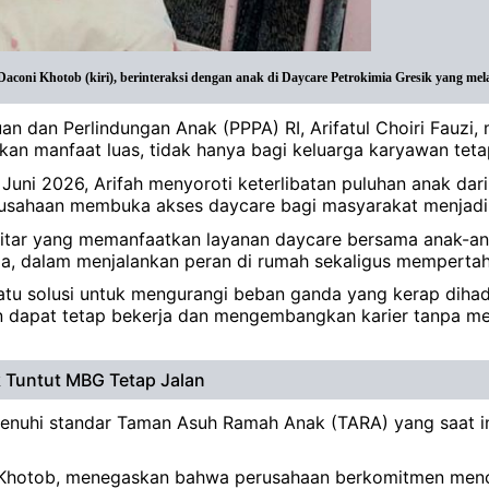
 Daconi Khotob (kiri), berinteraksi dengan anak di Daycare Petrokimia Gresik yang m
n dan Perlindungan Anak (PPPA) RI, Arifatul Choiri Fauzi
an manfaat luas, tidak hanya bagi keluarga karyawan teta
 Juni 2026, Arifah menyoroti keterlibatan puluhan anak d
erusahaan membuka akses daycare bagi masyarakat menjadi 
kitar yang memanfaatkan layanan daycare bersama anak-anak
 dalam menjalankan peran di rumah sekaligus mempertahan
satu solusi untuk mengurangi beban ganda yang kerap diha
n dapat tetap bekerja dan mengembangkan karier tanpa m
 Tuntut MBG Tetap Jalan
memenuhi standar Taman Asuh Ramah Anak (TARA) yang saat i
ni Khotob, menegaskan bahwa perusahaan berkomitmen menc