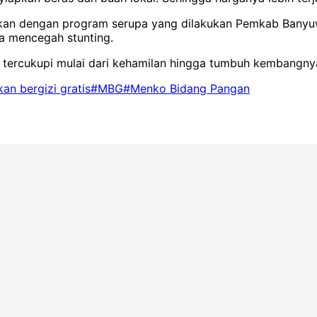
lasikan dengan program serupa yang dilakukan Pemkab Banyu
ka mencegah stunting.
a tercukupi mulai dari kehamilan hingga tumbuh kembangnya
an bergizi gratis
#MBG
#Menko Bidang Pangan