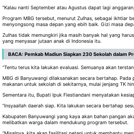
"Kalau nanti September atau Agustus dapat lagi anggaran
Program MBG tersebut, menurut Zulhas, sebagai ikhtiar b
menyongsong masa depan yang ebih baik. Gizi masa depan
Zulhas tidak memungkiri jika masih banyak hal yang haru
yang menyasar jutaan anak di Indonesia itu.
BACA:
Pemkab Madiun Siapkan 230 Sekolah dalam Pr
“Tentu terus kita lakukan evaluasi. Semuanya akan terstan
MBG di Banyuwangi dilaksanakan secara bertahap. Pada 
makanan untuk sekolah di sekitarnya, mulai jenjang TK h
Sementara itu, Bupati Ipuk Fiestiandani menyatakan kes
“Insyaallah daerah siap. Kita lakukan secara bertahap ses
Kabupaten Banyuwangi yang kaya akan bahan pangan aka
melibatkan warga dalam mendukung program tersebut.
“Misalnya, kita akan fasilitasi petani untuk membantu men