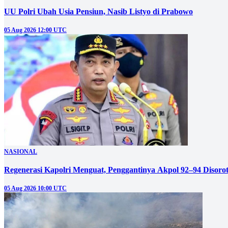
UU Polri Ubah Usia Pensiun, Nasib Listyo di Prabowo
05 Aug 2026 12:00 UTC
NASIONAL
Regenerasi Kapolri Menguat, Penggantinya Akpol 92–94 Disoro
05 Aug 2026 10:00 UTC