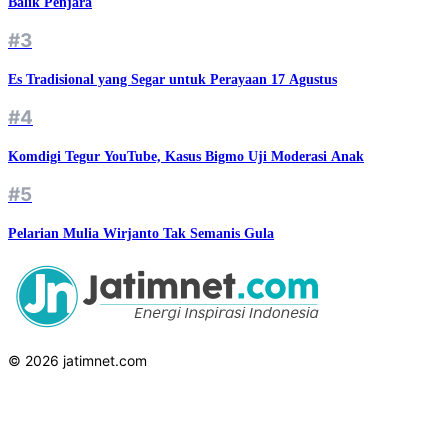
Balik Penjara
#3
Es Tradisional yang Segar untuk Perayaan 17 Agustus
#4
Komdigi Tegur YouTube, Kasus Bigmo Uji Moderasi Anak
#5
Pelarian Mulia Wirjanto Tak Semanis Gula
© 2026 jatimnet.com