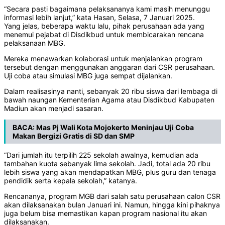
“Secara pasti bagaimana pelaksananya kami masih menunggu
informasi lebih lanjut,” kata Hasan, Selasa, 7 Januari 2025.
Yang jelas, beberapa waktu lalu, pihak perusahaan ada yang
menemui pejabat di Disdikbud untuk membicarakan rencana
pelaksanaan MBG.
Mereka menawarkan kolaborasi untuk menjalankan program
tersebut dengan menggunakan anggaran dari CSR perusahaan.
Uji coba atau simulasi MBG juga sempat dijalankan.
Dalam realisasinya nanti, sebanyak 20 ribu siswa dari lembaga di
bawah naungan Kementerian Agama atau Disdikbud Kabupaten
Madiun akan menjadi sasaran.
BACA:
Mas Pj Wali Kota Mojokerto Meninjau Uji Coba
Makan Bergizi Gratis di SD dan SMP
“Dari jumlah itu terpilih 225 sekolah awalnya, kemudian ada
tambahan kuota sebanyak lima sekolah. Jadi, total ada 20 ribu
lebih siswa yang akan mendapatkan MBG, plus guru dan tenaga
pendidik serta kepala sekolah,” katanya.
Rencananya, program MGB dari salah satu perusahaan calon CSR
akan dilaksanakan bulan Januari ini. Namun, hingga kini pihaknya
juga belum bisa memastikan kapan program nasional itu akan
dilaksanakan.