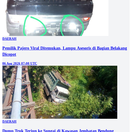
DAERAH
Pemilik Pajero Viral Ditemukan, Lampu Asesoris di Bagian Belakang
Dicopot
06 Aug 2026 07:00 UTC
DAERAH
Dump Truk Terjun ke Sungai di Kawasan Jembatan Bendung